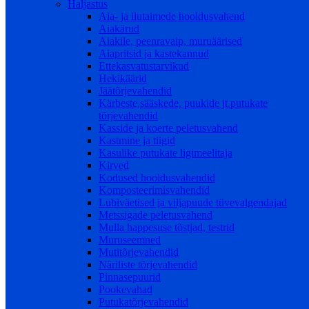
Haljastus
Aia- ja ilutaimede hooldusvahend
Aiakärud
Aiakile, peenravaip, muruäärised
Aiapritsid ja kastekannud
Ettekasvatustarvikud
Hekikäärid
Jäätõrjevahendid
Kärbeste,sääskede, puukide jt.putukate
tõrjevahendid
Kasside ja koerte peletusvahend
Kastmine ja tiigid
Kasulike putukate ligimeelitaja
Kirved
Kodused hooldusvahendid
Komposteerimisvahendid
Lubiväetised ja viljapuude tüvevalgendajad
Metssigade peletusvahend
Mulla happesuse tõstjad, testrid
Muruseemned
Mutitõrjevahendid
Näriliste tõrjevahendid
Pinnasepuurid
Pookevahad
Putukatõrjevahendid