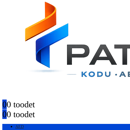
0
0 toodet
0
0 toodet
AED