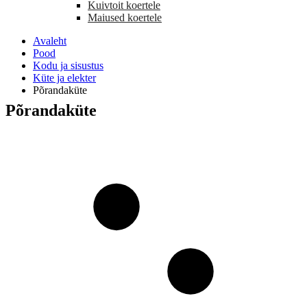
Kuivtoit koertele
Maiused koertele
Avaleht
Pood
Kodu ja sisustus
Küte ja elekter
Põrandaküte
Põrandaküte