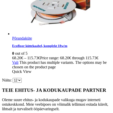
Põrandaküte
Ecofloor küttekaabel, komplekt 18w/m
0
out of 5
68.20
€
–
115.73
€
Price range: 68.20€ through 115.73€
Vali
This product has multiple variants. The options may be
chosen on the product page
Quick View
Näita:
TEIE EHITUS- JA KODUKAUPADE PARTNER
Oleme suure ehitus- ja kodukaupade valikuga mugav interneti
ostukeskkond. Meie veebipoes on võimalik tellimusi esitada kiirelt,
lihtsalt ja turvaliselt ööpäevaringselt.