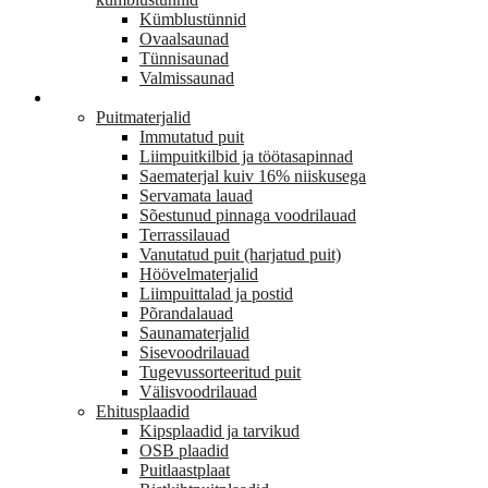
Kümblustünnid
Ovaalsaunad
Tünnisaunad
Valmissaunad
EHITUS
Puitmaterjalid
Immutatud puit
Liimpuitkilbid ja töötasapinnad
Saematerjal kuiv 16% niiskusega
Servamata lauad
Sõestunud pinnaga voodrilauad
Terrassilauad
Vanutatud puit (harjatud puit)
Höövelmaterjalid
Liimpuittalad ja postid
Põrandalauad
Saunamaterjalid
Sisevoodrilauad
Tugevussorteeritud puit
Välisvoodrilauad
Ehitusplaadid
Kipsplaadid ja tarvikud
OSB plaadid
Puitlaastplaat