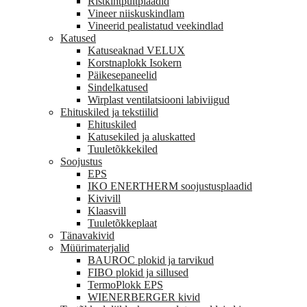
Ristkihtpuitplaadid
Vineer niiskuskindlam
Vineerid pealistatud veekindlad
Katused
Katuseaknad VELUX
Korstnaplokk Isokern
Päikesepaneelid
Sindelkatused
Wirplast ventilatsiooni labiviigud
Ehituskiled ja tekstiilid
Ehituskiled
Katusekiled ja aluskatted
Tuuletõkkekiled
Soojustus
EPS
IKO ENERTHERM soojustusplaadid
Kivivill
Klaasvill
Tuuletõkkeplaat
Tänavakivid
Müürimaterjalid
BAUROC plokid ja tarvikud
FIBO plokid ja sillused
TermoPlokk EPS
WIENERBERGER kivid