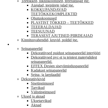
Teetõkked, liikluskoonused, teeeraldajad jne.
Aiajalad, teepiirete jalad jne.
KOKKUPANDAVAD
TEETÕKKEKOMPLEKTID
Ohutuskoonused
PLASTIST TÕKKED – TEETÕKKED
TEEERALDAJAD
TEESUUNAD
TERASEST AJUTISED PIIRDEAIAD
Kinnitusvahendid, kruvid, poldid jne.
VIIMISTLUS
Seinapaneelid
Dekoratiivsed puidust seinapaneelid interjööri
Dekoratiivsed pvc-st ja teistest materjalidest
seinapaneelid.
EFFEX Design siseviimistluspaneelid
Kadakast seinapaneelid
Seina- ja laeplaadid
Dekoratiivkivid
Sisetingimused
Tarvikud
Välistingimused
Uksed ja aknad
Uksetarvikud
Aknad