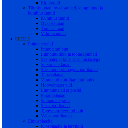
Ripptoolid
Tünnisaunad, ovaalsaunad, kämpingud ja
kümblustünnid
Kümblustünnid
Ovaalsaunad
Tünnisaunad
Valmissaunad
EHITUS
Puitmaterjalid
Immutatud puit
Liimpuitkilbid ja töötasapinnad
Saematerjal kuiv 16% niiskusega
Servamata lauad
Sõestunud pinnaga voodrilauad
Terrassilauad
Vanutatud puit (harjatud puit)
Höövelmaterjalid
Liimpuittalad ja postid
Põrandalauad
Saunamaterjalid
Sisevoodrilauad
Tugevussorteeritud puit
Välisvoodrilauad
Ehitusplaadid
Kipsplaadid ja tarvikud