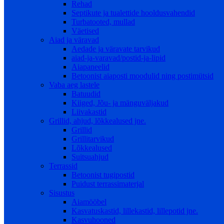
Rehad
Septikute ja tualettide hooldusvahendid
Turbatooted, mullad
Väetised
Aiad ja väravad
Aedade ja väravate tarvikud
aiad-ja-varavad/postid-ja-lipid
Aiapaneelid
Betoonist aiaposti moodulid ning postimütsid
Vaba aeg lastele
Batuudid
Kiiged, Jõu- ja mänguväljakud
Liivakastid
Grillid, ahjud, lõkkealused jne.
Grillid
Grillitarvikud
Lõkkealused
Suitsuahjud
Terrassid
Betoonist tugipostid
Puidust terrassimaterjal
Sisustus
Aiamööbel
Kasvatuskastid, lillekastid, lillepotid jne.
Kasvuhooned