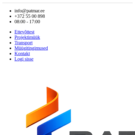
info@patmar.ee
+372 55 00 898
08:00 - 17:00
Ettevõttest
Projektimüük
Transport
Müügitingimused
Kontakt
Logi sisse