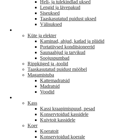
Heli- ja tulekindlad uksed
Lengid ja lävepakud
Siseuksed
Taaskasutatud puidust uksed
Välisuksed
KODU JA SISUSTUS
Küte ja elekter
Kaminad, ahjud, katlad ja pliidid
Portatiivsed konditsioneerid
Saunaahjud ja tarvikud
Soojuspumbad
Rippkiiged ja -toolid
Taaskasutatud puidust mööbel
Magamistuba
Kattemadratsid
Madratsid
Voodid
LEMMIKLOOM
Kass
Kassi kraapimispuud, pesad
Konservtoidud kassidele
Kuivtoit kassidele
Koer
Koeratoit
Konservtoidud koerale