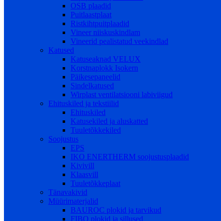
OSB plaadid
Puitlaastplaat
Ristkihtpuitplaadid
Vineer niiskuskindlam
Vineerid pealistatud veekindlad
Katused
Katuseaknad VELUX
Korstnaplokk Isokern
Päikesepaneelid
Sindelkatused
Wirplast ventilatsiooni labiviigud
Ehituskiled ja tekstiilid
Ehituskiled
Katusekiled ja aluskatted
Tuuletõkkekiled
Soojustus
EPS
IKO ENERTHERM soojustusplaadid
Kivivill
Klaasvill
Tuuletõkkeplaat
Tänavakivid
Müürimaterjalid
BAUROC plokid ja tarvikud
FIBO plokid ja sillused