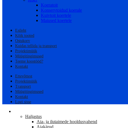
Koeratoit
Konservtoidud koerale
Kuivtoit koertele
Maiused koertele
Esileht
Kõik tooted
Ostukorv
Kuidas tellida ja transport
Projektimüük
Müügitingimused
Teeme koostööd?
Kontakt
Ettevõttest
Projektimüük
Transport
Müügitingimused
Kontakt
Logi sisse
AED
Haljastus
Aia- ja ilutaimede hooldusvahend
Aiakärud