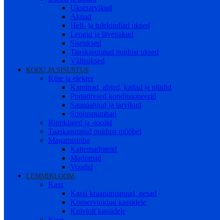
Uksetarvikud
Aknad
Heli- ja tulekindlad uksed
Lengid ja lävepakud
Siseuksed
Taaskasutatud puidust uksed
Välisuksed
KODU JA SISUSTUS
Küte ja elekter
Kaminad, ahjud, katlad ja pliidid
Portatiivsed konditsioneerid
Saunaahjud ja tarvikud
Soojuspumbad
Rippkiiged ja -toolid
Taaskasutatud puidust mööbel
Magamistuba
Kattemadratsid
Madratsid
Voodid
LEMMIKLOOM
Kass
Kassi kraapimispuud, pesad
Konservtoidud kassidele
Kuivtoit kassidele
Koer