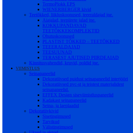
TermoPlokk EPS
WIENERBERGER kivid
Teetõkked, liikluskoonused, teeeraldajad jne.
Aiajalad, teepiirete jalad jne.
KOKKUPANDAVAD
TEETÕKKEKOMPLEKTID
Ohutuskoonused
PLASTIST TÕKKED – TEETÕKKED
TEEERALDAJAD
TEESUUNAD
TERASEST AJUTISED PIIRDEAIAD
Kinnitusvahendid, kruvid, poldid jne.
VIIMISTLUS
Seinapaneelid
Dekoratiivsed puidust seinapaneelid interjööri
Dekoratiivsed pvc-st ja teistest materjalidest
seinapaneelid.
EFFEX Design siseviimistluspaneelid
Kadakast seinapaneelid
Seina- ja laeplaadid
Dekoratiivkivid
Sisetingimused
Tarvikud
Välistingimused
Uksed ja aknad