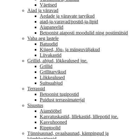
Väetised
Aiad ja väravad
Aedade ja väravate tarvikud
aiad-ja-varavad/postid-ja-lipid
Aiapaneelid
Betoonist aiaposti moodulid ning postimütsid
Vaba aeg lastele
Batuudid
Kiiged, Jõu- ja mänguväljakud
Liivakastid
Grillid, ahjud, lõkkealused jne.
Grillid
Grillitarvikud
Lõkkealused
Suitsuahjud
Terrassid
Betoonist tugipostid
Puidust terrassimaterjal
Sisustus
Aiamööbel
Kasvatuskastid, lillekastid, lillepotid jne.
Kasvuhooned
Ripptoolid
Tünnisaunad, ovaalsaunad, kämpingud ja
kümblustünnid