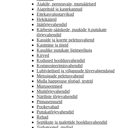
Aiakile, peenravaip, muruäärised
Aiapritsid ja kastekannud
Ettekasvatustarvikud
Hekikäärid
Jäätõrjevahendid
Kärbeste,sääskede, puukide jt.putukate
tõrjevahendid
Kasside ja koerte peletusvahend
Kastmine ja tiigid
Kasulike putukate ligimeelitaja
Kirved
Kodused hooldusvahendid
Komposteerimisvahendid
Lubiväetised ja viljapuude tüvevalgendajad
Metssigade peletusvahend
Mulla happesuse tõstjad, testrid
Muruseemned
Mutitõrjevahendid
Näriliste tõrjevahendid
Pinnasepuurid
Pookevahad
Putukatõrjevahendid
Rehad
Septikute ja tualettide hooldusvahendid
Turbatooted, mullad