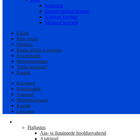
Koeratoit
Konservtoidud koerale
Kuivtoit koertele
Maiused koertele
Esileht
Kõik tooted
Ostukorv
Kuidas tellida ja transport
Projektimüük
Müügitingimused
Teeme koostööd?
Kontakt
Ettevõttest
Projektimüük
Transport
Müügitingimused
Kontakt
Logi sisse
AED
Haljastus
Aia- ja ilutaimede hooldusvahend
Aiakärud