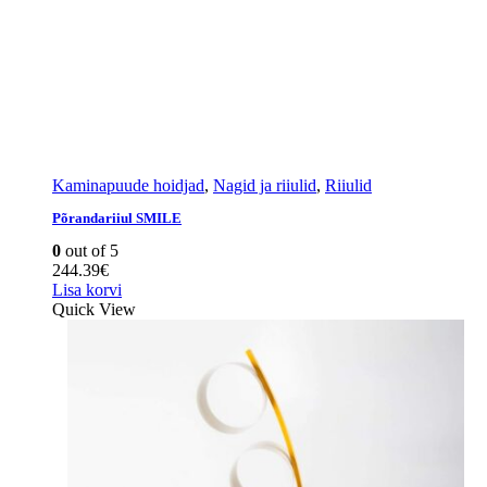
Kaminapuude hoidjad
,
Nagid ja riiulid
,
Riiulid
Põrandariiul SMILE
0
out of 5
244.39
€
Lisa korvi
Quick View