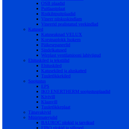
OSB plaadid
Puitlaastplaat
Ristkihtpuitplaadid
Vineer niiskuskindlam
Vineerid pealistatud veekindlad
Katused
Katuseaknad VELUX
Korstnaplokk Isokern
Päikesepaneelid
Sindelkatused
Wirplast ventilatsiooni labiviigud
Ehituskiled ja tekstiilid
Ehituskiled
Katusekiled ja aluskatted
Tuuletõkkekiled
Soojustus
EPS
IKO ENERTHERM soojustusplaadid
Kivivill
Klaasvill
Tuuletõkkeplaat
Tänavakivid
Müürimaterjalid
BAUROC plokid ja tarvikud
FIBO plokid ja sillused