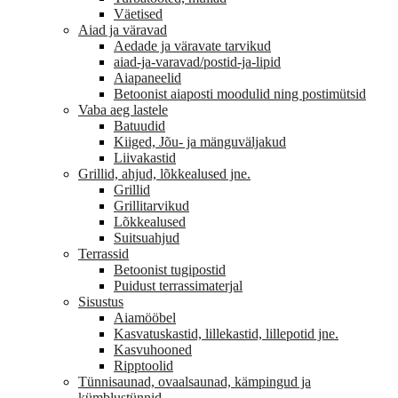
Väetised
Aiad ja väravad
Aedade ja väravate tarvikud
aiad-ja-varavad/postid-ja-lipid
Aiapaneelid
Betoonist aiaposti moodulid ning postimütsid
Vaba aeg lastele
Batuudid
Kiiged, Jõu- ja mänguväljakud
Liivakastid
Grillid, ahjud, lõkkealused jne.
Grillid
Grillitarvikud
Lõkkealused
Suitsuahjud
Terrassid
Betoonist tugipostid
Puidust terrassimaterjal
Sisustus
Aiamööbel
Kasvatuskastid, lillekastid, lillepotid jne.
Kasvuhooned
Ripptoolid
Tünnisaunad, ovaalsaunad, kämpingud ja
kümblustünnid