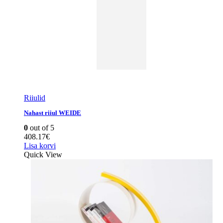
Riiulid
Nahast riiul WEIDE
0
out of 5
408.17
€
Lisa korvi
Quick View