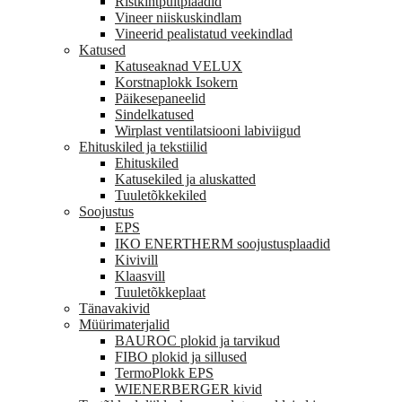
Ristkihtpuitplaadid
Vineer niiskuskindlam
Vineerid pealistatud veekindlad
Katused
Katuseaknad VELUX
Korstnaplokk Isokern
Päikesepaneelid
Sindelkatused
Wirplast ventilatsiooni labiviigud
Ehituskiled ja tekstiilid
Ehituskiled
Katusekiled ja aluskatted
Tuuletõkkekiled
Soojustus
EPS
IKO ENERTHERM soojustusplaadid
Kivivill
Klaasvill
Tuuletõkkeplaat
Tänavakivid
Müürimaterjalid
BAUROC plokid ja tarvikud
FIBO plokid ja sillused
TermoPlokk EPS
WIENERBERGER kivid