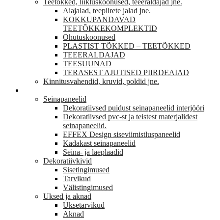
Teetõkked, liikluskoonused, teeeraldajad jne.
Aiajalad, teepiirete jalad jne.
KOKKUPANDAVAD
TEETÕKKEKOMPLEKTID
Ohutuskoonused
PLASTIST TÕKKED – TEETÕKKED
TEEERALDAJAD
TEESUUNAD
TERASEST AJUTISED PIIRDEAIAD
Kinnitusvahendid, kruvid, poldid jne.
VIIMISTLUS
Seinapaneelid
Dekoratiivsed puidust seinapaneelid interjööri
Dekoratiivsed pvc-st ja teistest materjalidest
seinapaneelid.
EFFEX Design siseviimistluspaneelid
Kadakast seinapaneelid
Seina- ja laeplaadid
Dekoratiivkivid
Sisetingimused
Tarvikud
Välistingimused
Uksed ja aknad
Uksetarvikud
Aknad