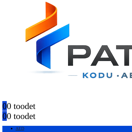
0
0 toodet
0
0 toodet
AED