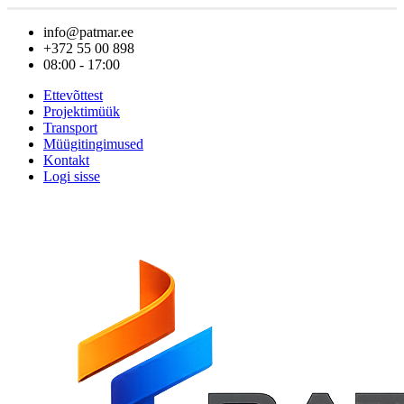
info@patmar.ee
+372 55 00 898
08:00 - 17:00
Ettevõttest
Projektimüük
Transport
Müügitingimused
Kontakt
Logi sisse