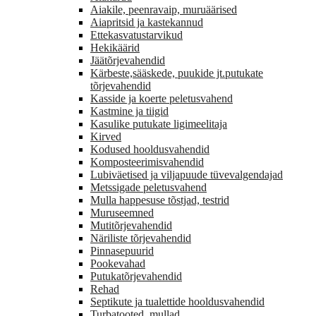
Aiakile, peenravaip, muruäärised
Aiapritsid ja kastekannud
Ettekasvatustarvikud
Hekikäärid
Jäätõrjevahendid
Kärbeste,sääskede, puukide jt.putukate
tõrjevahendid
Kasside ja koerte peletusvahend
Kastmine ja tiigid
Kasulike putukate ligimeelitaja
Kirved
Kodused hooldusvahendid
Komposteerimisvahendid
Lubiväetised ja viljapuude tüvevalgendajad
Metssigade peletusvahend
Mulla happesuse tõstjad, testrid
Muruseemned
Mutitõrjevahendid
Näriliste tõrjevahendid
Pinnasepuurid
Pookevahad
Putukatõrjevahendid
Rehad
Septikute ja tualettide hooldusvahendid
Turbatooted, mullad