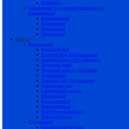
Ripptoolid
Tünnisaunad, ovaalsaunad, kämpingud ja
kümblustünnid
Kümblustünnid
Ovaalsaunad
Tünnisaunad
Valmissaunad
EHITUS
Puitmaterjalid
Immutatud puit
Liimpuitkilbid ja töötasapinnad
Saematerjal kuiv 16% niiskusega
Servamata lauad
Sõestunud pinnaga voodrilauad
Terrassilauad
Vanutatud puit (harjatud puit)
Höövelmaterjalid
Liimpuittalad ja postid
Põrandalauad
Saunamaterjalid
Sisevoodrilauad
Tugevussorteeritud puit
Välisvoodrilauad
Ehitusplaadid
Kipsplaadid ja tarvikud