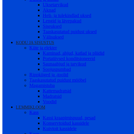
Uksetarvikud
Aknad
Heli- ja tulekindlad uksed
Lengid ja lävepakud
Siseuksed
Taaskasutatud puidust uksed
Välisuksed
KODU JA SISUSTUS
Küte ja elekter
Kaminad, ahjud, katlad ja pliidid
Portatiivsed konditsioneerid
Saunaahjud ja tarvikud
Soojuspumbad
Rippkiiged ja -toolid
Taaskasutatud puidust mööbel
Magamistuba
Kattemadratsid
Madratsid
Voodid
LEMMIKLOOM
Kass
Kassi kraapimispuud, pesad
Konservtoidud kassidele
Kuivtoit kassidele
Koer