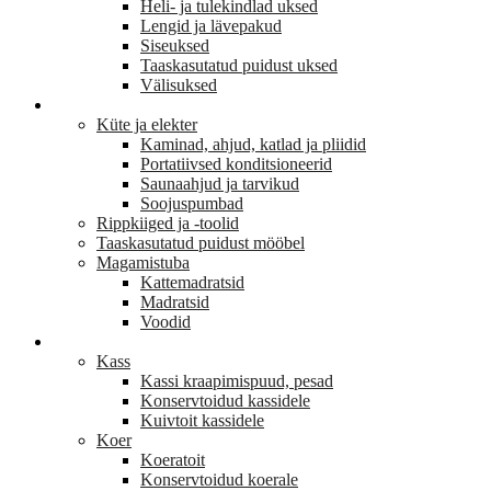
Heli- ja tulekindlad uksed
Lengid ja lävepakud
Siseuksed
Taaskasutatud puidust uksed
Välisuksed
KODU JA SISUSTUS
Küte ja elekter
Kaminad, ahjud, katlad ja pliidid
Portatiivsed konditsioneerid
Saunaahjud ja tarvikud
Soojuspumbad
Rippkiiged ja -toolid
Taaskasutatud puidust mööbel
Magamistuba
Kattemadratsid
Madratsid
Voodid
LEMMIKLOOM
Kass
Kassi kraapimispuud, pesad
Konservtoidud kassidele
Kuivtoit kassidele
Koer
Koeratoit
Konservtoidud koerale