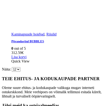
Kaminapuude hoidjad
,
Riiulid
Põrandariiul BUBBLES
0
out of 5
312.59
€
Lisa korvi
Quick View
Näita:
TEIE EHITUS- JA KODUKAUPADE PARTNER
Oleme suure ehitus- ja kodukaupade valikuga mugav interneti
ostukeskkond. Meie veebipoes on võimalik tellimusi esitada kiirelt,
lihtsalt ja turvaliselt ööpäevaringselt.
Jälgi meid ka sotsiaalmeedias