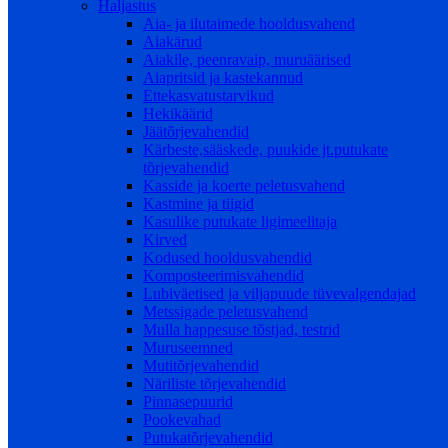
Haljastus
Aia- ja ilutaimede hooldusvahend
Aiakärud
Aiakile, peenravaip, muruäärised
Aiapritsid ja kastekannud
Ettekasvatustarvikud
Hekikäärid
Jäätõrjevahendid
Kärbeste,sääskede, puukide jt.putukate
tõrjevahendid
Kasside ja koerte peletusvahend
Kastmine ja tiigid
Kasulike putukate ligimeelitaja
Kirved
Kodused hooldusvahendid
Komposteerimisvahendid
Lubiväetised ja viljapuude tüvevalgendajad
Metssigade peletusvahend
Mulla happesuse tõstjad, testrid
Muruseemned
Mutitõrjevahendid
Näriliste tõrjevahendid
Pinnasepuurid
Pookevahad
Putukatõrjevahendid