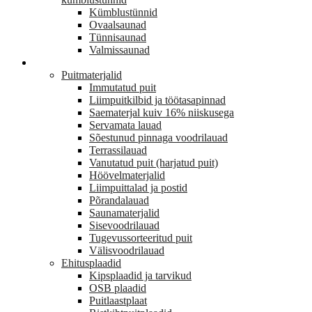
Kümblustünnid
Ovaalsaunad
Tünnisaunad
Valmissaunad
EHITUS
Puitmaterjalid
Immutatud puit
Liimpuitkilbid ja töötasapinnad
Saematerjal kuiv 16% niiskusega
Servamata lauad
Sõestunud pinnaga voodrilauad
Terrassilauad
Vanutatud puit (harjatud puit)
Höövelmaterjalid
Liimpuittalad ja postid
Põrandalauad
Saunamaterjalid
Sisevoodrilauad
Tugevussorteeritud puit
Välisvoodrilauad
Ehitusplaadid
Kipsplaadid ja tarvikud
OSB plaadid
Puitlaastplaat