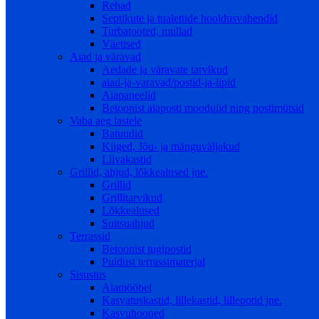
Rehad
Septikute ja tualettide hooldusvahendid
Turbatooted, mullad
Väetised
Aiad ja väravad
Aedade ja väravate tarvikud
aiad-ja-varavad/postid-ja-lipid
Aiapaneelid
Betoonist aiaposti moodulid ning postimütsid
Vaba aeg lastele
Batuudid
Kiiged, Jõu- ja mänguväljakud
Liivakastid
Grillid, ahjud, lõkkealused jne.
Grillid
Grillitarvikud
Lõkkealused
Suitsuahjud
Terrassid
Betoonist tugipostid
Puidust terrassimaterjal
Sisustus
Aiamööbel
Kasvatuskastid, lillekastid, lillepotid jne.
Kasvuhooned