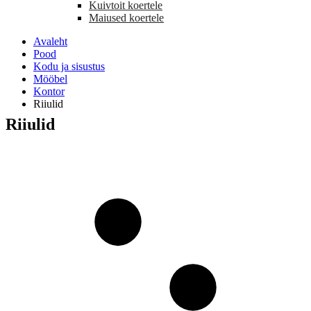
Kuivtoit koertele
Maiused koertele
Avaleht
Pood
Kodu ja sisustus
Mööbel
Kontor
Riiulid
Riiulid