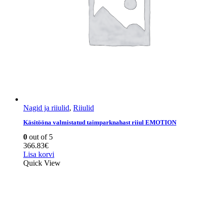
Nagid ja riiulid
,
Riiulid
Käsitööna valmistatud taimparknahast riiul EMOTION
0
out of 5
366.83
€
Lisa korvi
Quick View