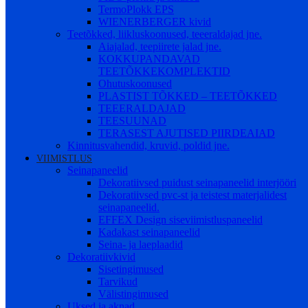
TermoPlokk EPS
WIENERBERGER kivid
Teetõkked, liikluskoonused, teeeraldajad jne.
Aiajalad, teepiirete jalad jne.
KOKKUPANDAVAD
TEETÕKKEKOMPLEKTID
Ohutuskoonused
PLASTIST TÕKKED – TEETÕKKED
TEEERALDAJAD
TEESUUNAD
TERASEST AJUTISED PIIRDEAIAD
Kinnitusvahendid, kruvid, poldid jne.
VIIMISTLUS
Seinapaneelid
Dekoratiivsed puidust seinapaneelid interjööri
Dekoratiivsed pvc-st ja teistest materjalidest
seinapaneelid.
EFFEX Design siseviimistluspaneelid
Kadakast seinapaneelid
Seina- ja laeplaadid
Dekoratiivkivid
Sisetingimused
Tarvikud
Välistingimused
Uksed ja aknad