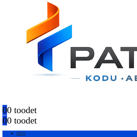
0
0 toodet
0
0 toodet
AED