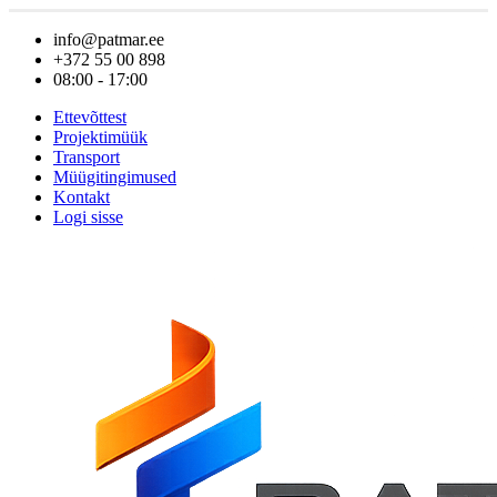
info@patmar.ee
+372 55 00 898
08:00 - 17:00
Ettevõttest
Projektimüük
Transport
Müügitingimused
Kontakt
Logi sisse