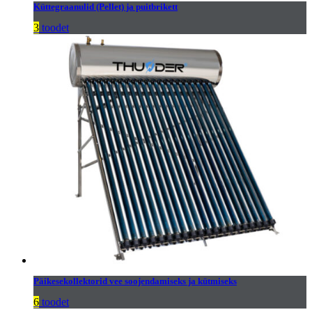
Küttegraanulid (Pellet) ja puitbrikett
3
toodet
Päikesekollektorid vee soojendamiseks ja kütmiseks
6
toodet