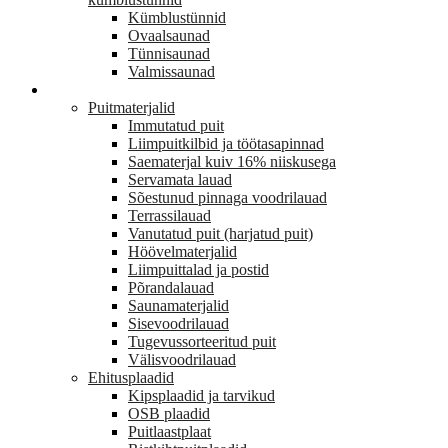
Kümblustünnid
Ovaalsaunad
Tünnisaunad
Valmissaunad
EHITUS
Puitmaterjalid
Immutatud puit
Liimpuitkilbid ja töötasapinnad
Saematerjal kuiv 16% niiskusega
Servamata lauad
Sõestunud pinnaga voodrilauad
Terrassilauad
Vanutatud puit (harjatud puit)
Höövelmaterjalid
Liimpuittalad ja postid
Põrandalauad
Saunamaterjalid
Sisevoodrilauad
Tugevussorteeritud puit
Välisvoodrilauad
Ehitusplaadid
Kipsplaadid ja tarvikud
OSB plaadid
Puitlaastplaat