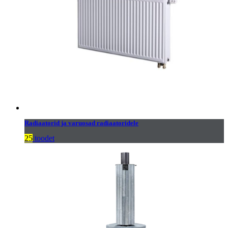
Radiaatorid ja varuosad radiaatoridele
25
toodet