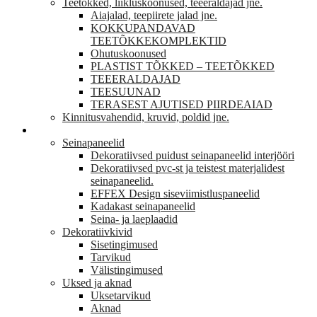
Teetõkked, liikluskoonused, teeeraldajad jne.
Aiajalad, teepiirete jalad jne.
KOKKUPANDAVAD
TEETÕKKEKOMPLEKTID
Ohutuskoonused
PLASTIST TÕKKED – TEETÕKKED
TEEERALDAJAD
TEESUUNAD
TERASEST AJUTISED PIIRDEAIAD
Kinnitusvahendid, kruvid, poldid jne.
VIIMISTLUS
Seinapaneelid
Dekoratiivsed puidust seinapaneelid interjööri
Dekoratiivsed pvc-st ja teistest materjalidest
seinapaneelid.
EFFEX Design siseviimistluspaneelid
Kadakast seinapaneelid
Seina- ja laeplaadid
Dekoratiivkivid
Sisetingimused
Tarvikud
Välistingimused
Uksed ja aknad
Uksetarvikud
Aknad