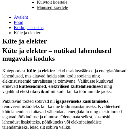
Kuivtoit koertele
Maiused koertele
Avaleht
Pood
Kodu ja sisustus
Küte ja elekter
Küte ja elekter
Küte ja elekter – nutikad lahendused
mugavaks koduks
Kategooriast
Küte ja elekter
leiad usaldusväärsed ja energiatõhusad
lahendused, mis aitavad hoida sinu kodu soojana ning
elektrisüsteemid turvalisena ja toimivana. Valikusse kuuluvad
erinevad
kütteseadmed
,
elektrilised küttelahendused
ning
vajalikud
elektritarvikud
nii kodu kui ka tööruumide jaoks.
Pakutavad tooted sobivad nii
igapäevaseks kasutamiseks
,
renoveerimistöödeks kui ka uue kodu sisustamiseks. Kvaliteetsed
küttelahendused aitavad vähendada energiakulu ning elektritooted
tagavad töökindluse ja ohutuse. Olenemata sellest, kas otsid
lahendust lisakütteks, põhikütteks või elektripaigaldiste
täiendamiseks, leiad siit sobiva valiku.