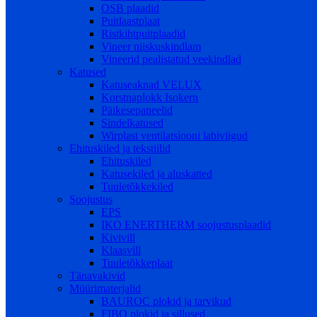
OSB plaadid
Puitlaastplaat
Ristkihtpuitplaadid
Vineer niiskuskindlam
Vineerid pealistatud veekindlad
Katused
Katuseaknad VELUX
Korstnaplokk Isokern
Päikesepaneelid
Sindelkatused
Wirplast ventilatsiooni labiviigud
Ehituskiled ja tekstiilid
Ehituskiled
Katusekiled ja aluskatted
Tuuletõkkekiled
Soojustus
EPS
IKO ENERTHERM soojustusplaadid
Kivivill
Klaasvill
Tuuletõkkeplaat
Tänavakivid
Müürimaterjalid
BAUROC plokid ja tarvikud
FIBO plokid ja sillused