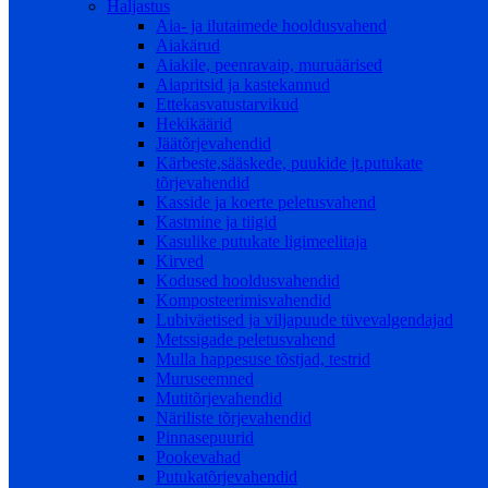
Haljastus
Aia- ja ilutaimede hooldusvahend
Aiakärud
Aiakile, peenravaip, muruäärised
Aiapritsid ja kastekannud
Ettekasvatustarvikud
Hekikäärid
Jäätõrjevahendid
Kärbeste,sääskede, puukide jt.putukate
tõrjevahendid
Kasside ja koerte peletusvahend
Kastmine ja tiigid
Kasulike putukate ligimeelitaja
Kirved
Kodused hooldusvahendid
Komposteerimisvahendid
Lubiväetised ja viljapuude tüvevalgendajad
Metssigade peletusvahend
Mulla happesuse tõstjad, testrid
Muruseemned
Mutitõrjevahendid
Näriliste tõrjevahendid
Pinnasepuurid
Pookevahad
Putukatõrjevahendid