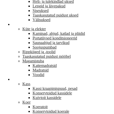
Heli- ja tulekindlad uksed
Lengid ja lävepakud
Siseuksed
Taaskasutatud puidust uksed
Välisuksed
KODU JA SISUSTUS
Küte ja elekter
Kaminad, ahjud, katlad ja pliidid
Portatiivsed konditsioneerid
Saunaahjud ja tarvikud
Soojuspumbad
Rippkiiged ja -toolid
Taaskasutatud puidust mööbel
Magamistuba
Kattemadratsid
Madratsid
Voodid
LEMMIKLOOM
Kass
Kassi kraapimispuud, pesad
Konservtoidud kassidele
Kuivtoit kassidele
Koer
Koeratoit
Konservtoidud koerale