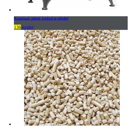
Kaminad, ahjud, katlad ja pliidid
136
toodet