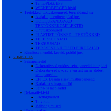
TermoPlokk EPS
WIENERBERGER kivid
Teetõkked, liikluskoonused, teeeraldajad jne.
Aiajalad, teepiirete jalad jne.
KOKKUPANDAVAD
TEETÕKKEKOMPLEKTID
Ohutuskoonused
PLASTIST TÕKKED – TEETÕKKED
TEEERALDAJAD
TEESUUNAD
TERASEST AJUTISED PIIRDEAIAD
Kinnitusvahendid, kruvid, poldid jne.
VIIMISTLUS
Seinapaneelid
Dekoratiivsed puidust seinapaneelid interjööri
Dekoratiivsed pvc-st ja teistest materjalidest
seinapaneelid.
EFFEX Design siseviimistluspaneelid
Kadakast seinapaneelid
Seina- ja laeplaadid
Dekoratiivkivid
Sisetingimused
Tarvikud
Välistingimused
Uksed ja aknad