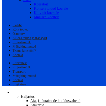
Koeratoit
Konservtoidud koerale
Kuivtoit koertele
Maiused koertele
Esileht
Kõik tooted
Ostukorv
Kuidas tellida ja transport
Projektimüük
Müügitingimused
Teeme koostööd?
Kontakt
Ettevõttest
Projektimüük
Transport
Müügitingimused
Kontakt
Logi sisse
AED
Haljastus
Aia- ja ilutaimede hooldusvahend
Aiakärud