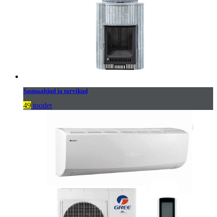
Saunaahjud ja tarvikud
49
toodet