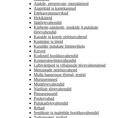
Aiakile, peenravaip, muruäärised
Aiapritsid ja kastekannud
Ettekasvatustarvikud
Hekikäärid
Jäätõrjevahendid
Kärbeste,sääskede, puukide jt.putukate
tõrjevahendid
Kasside ja koerte peletusvahend
Kastmine ja tiigid
Kasulike putukate ligimeelitaja
Kirved
Kodused hooldusvahendid
Komposteerimisvahendid
Lubiväetised ja viljapuude tüvevalgendajad
Metssigade peletusvahend
Mulla happesuse tõstjad, testrid
Muruseemned
Mutitõrjevahendid
Näriliste tõrjevahendid
Pinnasepuurid
Pookevahad
Putukatõrjevahendid
Rehad
Septikute ja tualettide hooldusvahendid
Turbatooted, mullad