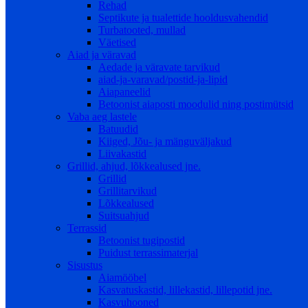
Rehad
Septikute ja tualettide hooldusvahendid
Turbatooted, mullad
Väetised
Aiad ja väravad
Aedade ja väravate tarvikud
aiad-ja-varavad/postid-ja-lipid
Aiapaneelid
Betoonist aiaposti moodulid ning postimütsid
Vaba aeg lastele
Batuudid
Kiiged, Jõu- ja mänguväljakud
Liivakastid
Grillid, ahjud, lõkkealused jne.
Grillid
Grillitarvikud
Lõkkealused
Suitsuahjud
Terrassid
Betoonist tugipostid
Puidust terrassimaterjal
Sisustus
Aiamööbel
Kasvatuskastid, lillekastid, lillepotid jne.
Kasvuhooned