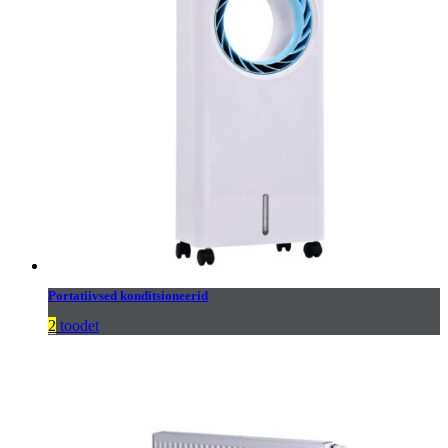
Portatiivsed konditsioneerid
2
toodet