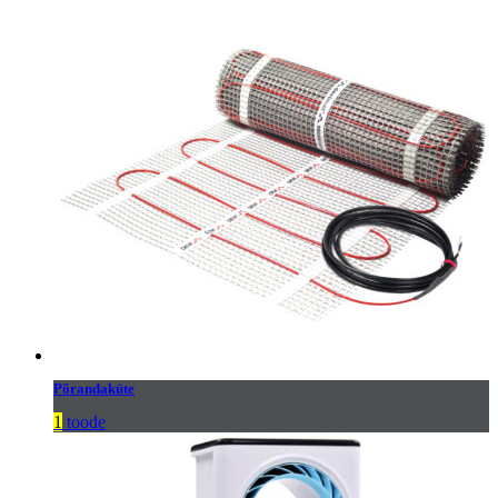
Põrandaküte
1
toode