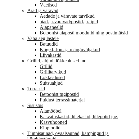
Väetised
Aiad ja väravad
Aedade ja väravate tarvikud
aiad-ja-varavad/postid-ja-lipid
Aiapaneelid
Betoonist aiaposti moodulid ning postimütsid
Vaba aeg lastele
Batuudid
Kiiged, Jõu- ja mänguväljakud
Liivakastid
Grillid, ahjud, lõkkealused jne.
Grillid
Grillitarvikud
Lõkkealused
Suitsuahjud
Terrassid
Betoonist tugipostid
Puidust terrassimaterjal
Sisustus
Aiamööbel
Kasvatuskastid, lillekastid, lillepotid jne.
Kasvuhooned
Ripptoolid
Tünnisaunad, ovaalsaunad, kämpingud ja
kümblustünnid