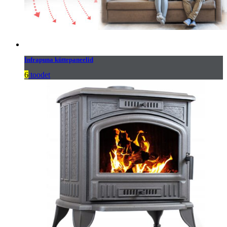
Infrapuna küttepaneelid
6
toodet