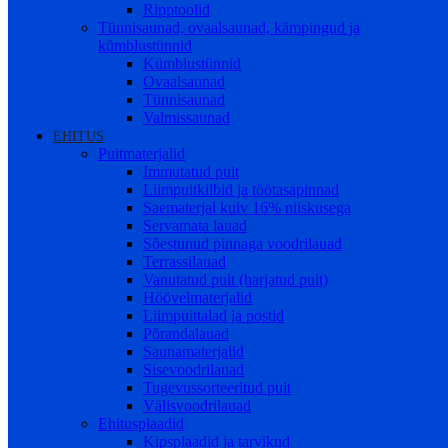
Ripptoolid
Tünnisaunad, ovaalsaunad, kämpingud ja
kümblustünnid
Kümblustünnid
Ovaalsaunad
Tünnisaunad
Valmissaunad
EHITUS
Puitmaterjalid
Immutatud puit
Liimpuitkilbid ja töötasapinnad
Saematerjal kuiv 16% niiskusega
Servamata lauad
Sõestunud pinnaga voodrilauad
Terrassilauad
Vanutatud puit (harjatud puit)
Höövelmaterjalid
Liimpuittalad ja postid
Põrandalauad
Saunamaterjalid
Sisevoodrilauad
Tugevussorteeritud puit
Välisvoodrilauad
Ehitusplaadid
Kipsplaadid ja tarvikud