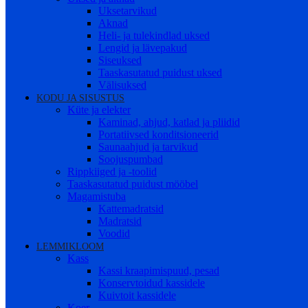
Uksetarvikud
Aknad
Heli- ja tulekindlad uksed
Lengid ja lävepakud
Siseuksed
Taaskasutatud puidust uksed
Välisuksed
KODU JA SISUSTUS
Küte ja elekter
Kaminad, ahjud, katlad ja pliidid
Portatiivsed konditsioneerid
Saunaahjud ja tarvikud
Soojuspumbad
Rippkiiged ja -toolid
Taaskasutatud puidust mööbel
Magamistuba
Kattemadratsid
Madratsid
Voodid
LEMMIKLOOM
Kass
Kassi kraapimispuud, pesad
Konservtoidud kassidele
Kuivtoit kassidele
Koer