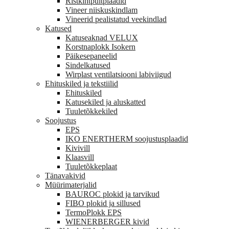
Ristkihtpuitplaadid
Vineer niiskuskindlam
Vineerid pealistatud veekindlad
Katused
Katuseaknad VELUX
Korstnaplokk Isokern
Päikesepaneelid
Sindelkatused
Wirplast ventilatsiooni labiviigud
Ehituskiled ja tekstiilid
Ehituskiled
Katusekiled ja aluskatted
Tuuletõkkekiled
Soojustus
EPS
IKO ENERTHERM soojustusplaadid
Kivivill
Klaasvill
Tuuletõkkeplaat
Tänavakivid
Müürimaterjalid
BAUROC plokid ja tarvikud
FIBO plokid ja sillused
TermoPlokk EPS
WIENERBERGER kivid