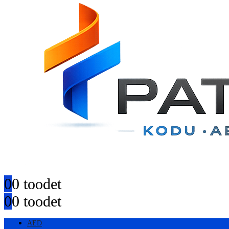
0
0 toodet
0
0 toodet
AED