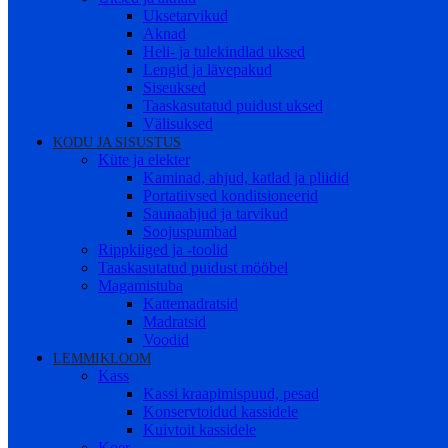
Uksetarvikud
Aknad
Heli- ja tulekindlad uksed
Lengid ja lävepakud
Siseuksed
Taaskasutatud puidust uksed
Välisuksed
KODU JA SISUSTUS
Küte ja elekter
Kaminad, ahjud, katlad ja pliidid
Portatiivsed konditsioneerid
Saunaahjud ja tarvikud
Soojuspumbad
Rippkiiged ja -toolid
Taaskasutatud puidust mööbel
Magamistuba
Kattemadratsid
Madratsid
Voodid
LEMMIKLOOM
Kass
Kassi kraapimispuud, pesad
Konservtoidud kassidele
Kuivtoit kassidele
Koer