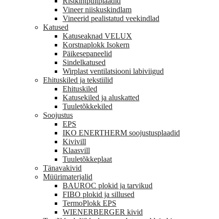
Ristkihtpuitplaadid
Vineer niiskuskindlam
Vineerid pealistatud veekindlad
Katused
Katuseaknad VELUX
Korstnaplokk Isokern
Päikesepaneelid
Sindelkatused
Wirplast ventilatsiooni labiviigud
Ehituskiled ja tekstiilid
Ehituskiled
Katusekiled ja aluskatted
Tuuletõkkekiled
Soojustus
EPS
IKO ENERTHERM soojustusplaadid
Kivivill
Klaasvill
Tuuletõkkeplaat
Tänavakivid
Müürimaterjalid
BAUROC plokid ja tarvikud
FIBO plokid ja sillused
TermoPlokk EPS
WIENERBERGER kivid