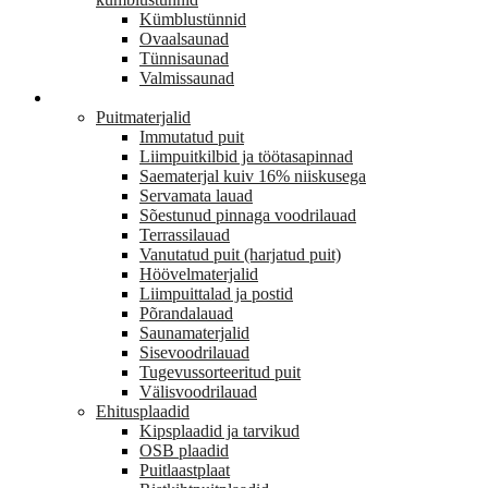
Kümblustünnid
Ovaalsaunad
Tünnisaunad
Valmissaunad
EHITUS
Puitmaterjalid
Immutatud puit
Liimpuitkilbid ja töötasapinnad
Saematerjal kuiv 16% niiskusega
Servamata lauad
Sõestunud pinnaga voodrilauad
Terrassilauad
Vanutatud puit (harjatud puit)
Höövelmaterjalid
Liimpuittalad ja postid
Põrandalauad
Saunamaterjalid
Sisevoodrilauad
Tugevussorteeritud puit
Välisvoodrilauad
Ehitusplaadid
Kipsplaadid ja tarvikud
OSB plaadid
Puitlaastplaat