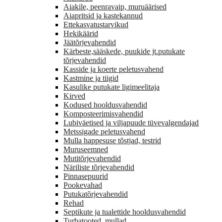
Aiakile, peenravaip, muruäärised
Aiapritsid ja kastekannud
Ettekasvatustarvikud
Hekikäärid
Jäätõrjevahendid
Kärbeste,sääskede, puukide jt.putukate
tõrjevahendid
Kasside ja koerte peletusvahend
Kastmine ja tiigid
Kasulike putukate ligimeelitaja
Kirved
Kodused hooldusvahendid
Komposteerimisvahendid
Lubiväetised ja viljapuude tüvevalgendajad
Metssigade peletusvahend
Mulla happesuse tõstjad, testrid
Muruseemned
Mutitõrjevahendid
Näriliste tõrjevahendid
Pinnasepuurid
Pookevahad
Putukatõrjevahendid
Rehad
Septikute ja tualettide hooldusvahendid
Turbatooted, mullad