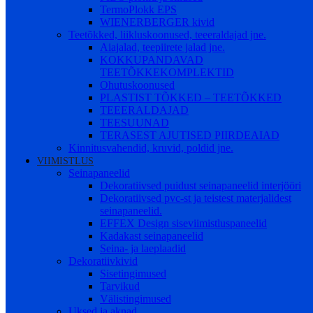
TermoPlokk EPS
WIENERBERGER kivid
Teetõkked, liikluskoonused, teeeraldajad jne.
Aiajalad, teepiirete jalad jne.
KOKKUPANDAVAD
TEETÕKKEKOMPLEKTID
Ohutuskoonused
PLASTIST TÕKKED – TEETÕKKED
TEEERALDAJAD
TEESUUNAD
TERASEST AJUTISED PIIRDEAIAD
Kinnitusvahendid, kruvid, poldid jne.
VIIMISTLUS
Seinapaneelid
Dekoratiivsed puidust seinapaneelid interjööri
Dekoratiivsed pvc-st ja teistest materjalidest
seinapaneelid.
EFFEX Design siseviimistluspaneelid
Kadakast seinapaneelid
Seina- ja laeplaadid
Dekoratiivkivid
Sisetingimused
Tarvikud
Välistingimused
Uksed ja aknad