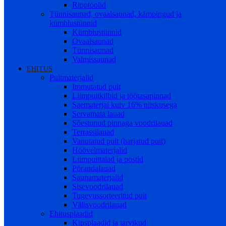
Ripptoolid
Tünnisaunad, ovaalsaunad, kämpingud ja
kümblustünnid
Kümblustünnid
Ovaalsaunad
Tünnisaunad
Valmissaunad
EHITUS
Puitmaterjalid
Immutatud puit
Liimpuitkilbid ja töötasapinnad
Saematerjal kuiv 16% niiskusega
Servamata lauad
Sõestunud pinnaga voodrilauad
Terrassilauad
Vanutatud puit (harjatud puit)
Höövelmaterjalid
Liimpuittalad ja postid
Põrandalauad
Saunamaterjalid
Sisevoodrilauad
Tugevussorteeritud puit
Välisvoodrilauad
Ehitusplaadid
Kipsplaadid ja tarvikud