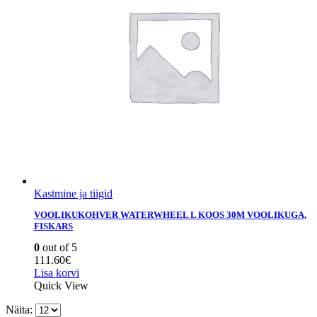
Kastmine ja tiigid
VOOLIKUKOHVER WATERWHEEL L KOOS 30M VOOLIKUGA,
FISKARS
0
out of 5
111.60
€
Lisa korvi
Quick View
Näita: