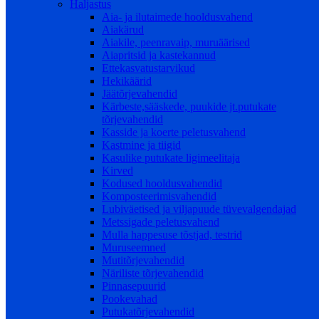
Haljastus
Aia- ja ilutaimede hooldusvahend
Aiakärud
Aiakile, peenravaip, muruäärised
Aiapritsid ja kastekannud
Ettekasvatustarvikud
Hekikäärid
Jäätõrjevahendid
Kärbeste,sääskede, puukide jt.putukate
tõrjevahendid
Kasside ja koerte peletusvahend
Kastmine ja tiigid
Kasulike putukate ligimeelitaja
Kirved
Kodused hooldusvahendid
Komposteerimisvahendid
Lubiväetised ja viljapuude tüvevalgendajad
Metssigade peletusvahend
Mulla happesuse tõstjad, testrid
Muruseemned
Mutitõrjevahendid
Näriliste tõrjevahendid
Pinnasepuurid
Pookevahad
Putukatõrjevahendid