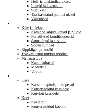
Heli- ja tulekindlad uksed
Lengid ja lävepakud
Siseuksed
Taaskasutatud puidust uksed
Välisuksed
KODU JA SISUSTUS
Küte ja elekter
Kaminad, ahjud, katlad ja pliidid
Portatiivsed konditsioneerid
Saunaahjud ja tarvikud
Soojuspumbad
Rippkiiged ja -toolid
Taaskasutatud puidust mööbel
Magamistuba
Kattemadratsid
Madratsid
Voodid
LEMMIKLOOM
Kass
Kassi kraapimispuud, pesad
Konservtoidud kassidele
Kuivtoit kassidele
Koer
Koeratoit
Konservtoidud koerale