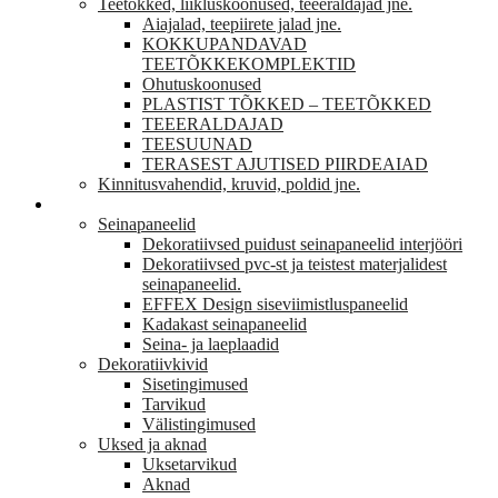
Teetõkked, liikluskoonused, teeeraldajad jne.
Aiajalad, teepiirete jalad jne.
KOKKUPANDAVAD
TEETÕKKEKOMPLEKTID
Ohutuskoonused
PLASTIST TÕKKED – TEETÕKKED
TEEERALDAJAD
TEESUUNAD
TERASEST AJUTISED PIIRDEAIAD
Kinnitusvahendid, kruvid, poldid jne.
VIIMISTLUS
Seinapaneelid
Dekoratiivsed puidust seinapaneelid interjööri
Dekoratiivsed pvc-st ja teistest materjalidest
seinapaneelid.
EFFEX Design siseviimistluspaneelid
Kadakast seinapaneelid
Seina- ja laeplaadid
Dekoratiivkivid
Sisetingimused
Tarvikud
Välistingimused
Uksed ja aknad
Uksetarvikud
Aknad