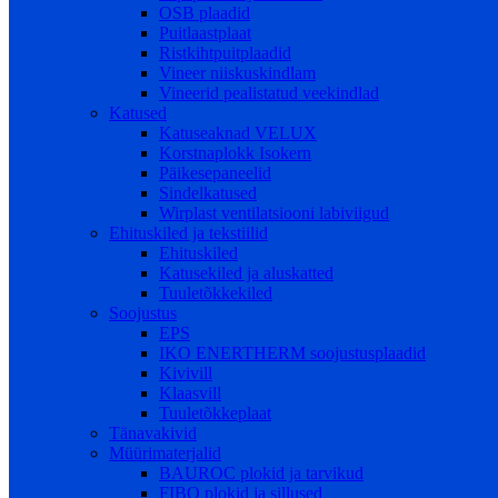
OSB plaadid
Puitlaastplaat
Ristkihtpuitplaadid
Vineer niiskuskindlam
Vineerid pealistatud veekindlad
Katused
Katuseaknad VELUX
Korstnaplokk Isokern
Päikesepaneelid
Sindelkatused
Wirplast ventilatsiooni labiviigud
Ehituskiled ja tekstiilid
Ehituskiled
Katusekiled ja aluskatted
Tuuletõkkekiled
Soojustus
EPS
IKO ENERTHERM soojustusplaadid
Kivivill
Klaasvill
Tuuletõkkeplaat
Tänavakivid
Müürimaterjalid
BAUROC plokid ja tarvikud
FIBO plokid ja sillused