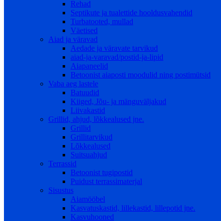
Rehad
Septikute ja tualettide hooldusvahendid
Turbatooted, mullad
Väetised
Aiad ja väravad
Aedade ja väravate tarvikud
aiad-ja-varavad/postid-ja-lipid
Aiapaneelid
Betoonist aiaposti moodulid ning postimütsid
Vaba aeg lastele
Batuudid
Kiiged, Jõu- ja mänguväljakud
Liivakastid
Grillid, ahjud, lõkkealused jne.
Grillid
Grillitarvikud
Lõkkealused
Suitsuahjud
Terrassid
Betoonist tugipostid
Puidust terrassimaterjal
Sisustus
Aiamööbel
Kasvatuskastid, lillekastid, lillepotid jne.
Kasvuhooned