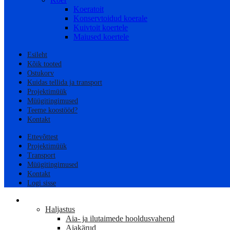
Koeratoit
Konservtoidud koerale
Kuivtoit koertele
Maiused koertele
Esileht
Kõik tooted
Ostukorv
Kuidas tellida ja transport
Projektimüük
Müügitingimused
Teeme koostööd?
Kontakt
Ettevõttest
Projektimüük
Transport
Müügitingimused
Kontakt
Logi sisse
AED
Haljastus
Aia- ja ilutaimede hooldusvahend
Aiakärud