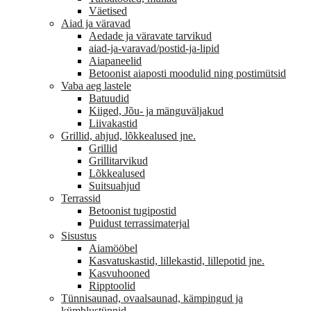
Väetised
Aiad ja väravad
Aedade ja väravate tarvikud
aiad-ja-varavad/postid-ja-lipid
Aiapaneelid
Betoonist aiaposti moodulid ning postimütsid
Vaba aeg lastele
Batuudid
Kiiged, Jõu- ja mänguväljakud
Liivakastid
Grillid, ahjud, lõkkealused jne.
Grillid
Grillitarvikud
Lõkkealused
Suitsuahjud
Terrassid
Betoonist tugipostid
Puidust terrassimaterjal
Sisustus
Aiamööbel
Kasvatuskastid, lillekastid, lillepotid jne.
Kasvuhooned
Ripptoolid
Tünnisaunad, ovaalsaunad, kämpingud ja
kümblustünnid