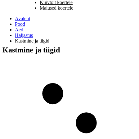
Kuivtoit koertele
Maiused koertele
Avaleht
Pood
Aed
Haljastus
Kastmine ja tiigid
Kastmine ja tiigid