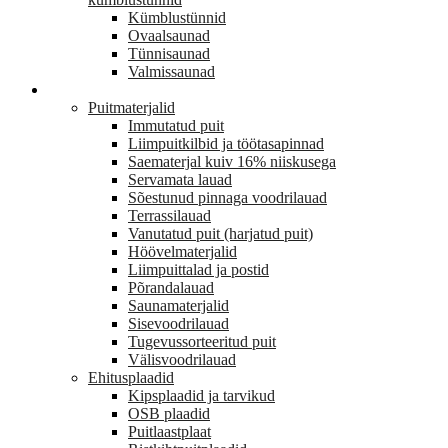
Kümblustünnid
Ovaalsaunad
Tünnisaunad
Valmissaunad
EHITUS
Puitmaterjalid
Immutatud puit
Liimpuitkilbid ja töötasapinnad
Saematerjal kuiv 16% niiskusega
Servamata lauad
Sõestunud pinnaga voodrilauad
Terrassilauad
Vanutatud puit (harjatud puit)
Höövelmaterjalid
Liimpuittalad ja postid
Põrandalauad
Saunamaterjalid
Sisevoodrilauad
Tugevussorteeritud puit
Välisvoodrilauad
Ehitusplaadid
Kipsplaadid ja tarvikud
OSB plaadid
Puitlaastplaat