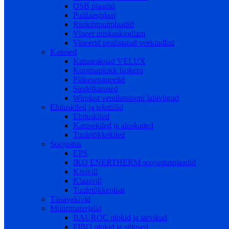
OSB plaadid
Puitlaastplaat
Ristkihtpuitplaadid
Vineer niiskuskindlam
Vineerid pealistatud veekindlad
Katused
Katuseaknad VELUX
Korstnaplokk Isokern
Päikesepaneelid
Sindelkatused
Wirplast ventilatsiooni labiviigud
Ehituskiled ja tekstiilid
Ehituskiled
Katusekiled ja aluskatted
Tuuletõkkekiled
Soojustus
EPS
IKO ENERTHERM soojustusplaadid
Kivivill
Klaasvill
Tuuletõkkeplaat
Tänavakivid
Müürimaterjalid
BAUROC plokid ja tarvikud
FIBO plokid ja sillused