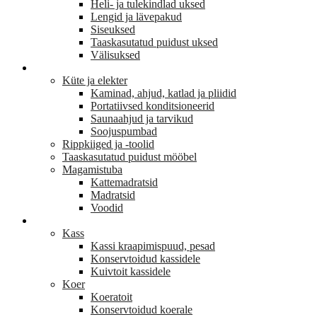
Heli- ja tulekindlad uksed
Lengid ja lävepakud
Siseuksed
Taaskasutatud puidust uksed
Välisuksed
KODU JA SISUSTUS
Küte ja elekter
Kaminad, ahjud, katlad ja pliidid
Portatiivsed konditsioneerid
Saunaahjud ja tarvikud
Soojuspumbad
Rippkiiged ja -toolid
Taaskasutatud puidust mööbel
Magamistuba
Kattemadratsid
Madratsid
Voodid
LEMMIKLOOM
Kass
Kassi kraapimispuud, pesad
Konservtoidud kassidele
Kuivtoit kassidele
Koer
Koeratoit
Konservtoidud koerale