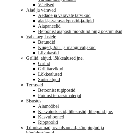
Väetised
Aiad ja väravad
Aedade ja väravate tarvikud
aiad-ja-varavad/postid-ja-lipid
Aiapaneelid
Betoonist aiaposti moodulid ning postimütsid
Vaba aeg lastele
Batuudid
Kiiged, Jõu- ja mänguväljakud
Liivakastid
Grillid, ahjud, lõkkealused jne.
Grillid
Grillitarvikud
Lõkkealused
Suitsuahjud
Terrassid
Betoonist tugipostid
Puidust terrassimaterjal
Sisustus
Aiamööbel
Kasvatuskastid, lillekastid, lillepotid jne.
Kasvuhooned
Ripptoolid
Tünnisaunad, ovaalsaunad, kämpingud ja
kümblustünnid