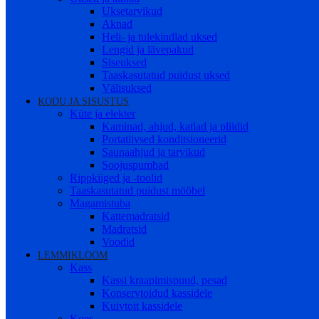
Uksetarvikud
Aknad
Heli- ja tulekindlad uksed
Lengid ja lävepakud
Siseuksed
Taaskasutatud puidust uksed
Välisuksed
KODU JA SISUSTUS
Küte ja elekter
Kaminad, ahjud, katlad ja pliidid
Portatiivsed konditsioneerid
Saunaahjud ja tarvikud
Soojuspumbad
Rippkiiged ja -toolid
Taaskasutatud puidust mööbel
Magamistuba
Kattemadratsid
Madratsid
Voodid
LEMMIKLOOM
Kass
Kassi kraapimispuud, pesad
Konservtoidud kassidele
Kuivtoit kassidele
Koer