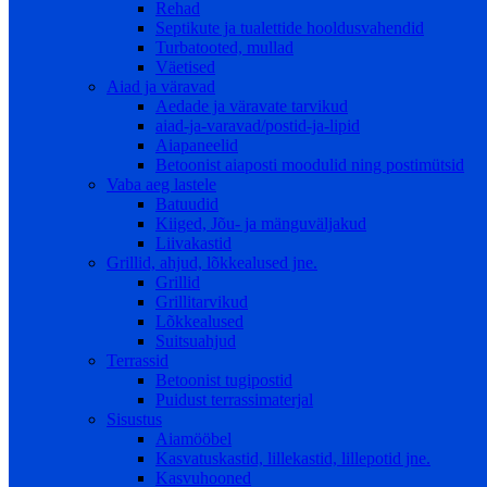
Rehad
Septikute ja tualettide hooldusvahendid
Turbatooted, mullad
Väetised
Aiad ja väravad
Aedade ja väravate tarvikud
aiad-ja-varavad/postid-ja-lipid
Aiapaneelid
Betoonist aiaposti moodulid ning postimütsid
Vaba aeg lastele
Batuudid
Kiiged, Jõu- ja mänguväljakud
Liivakastid
Grillid, ahjud, lõkkealused jne.
Grillid
Grillitarvikud
Lõkkealused
Suitsuahjud
Terrassid
Betoonist tugipostid
Puidust terrassimaterjal
Sisustus
Aiamööbel
Kasvatuskastid, lillekastid, lillepotid jne.
Kasvuhooned