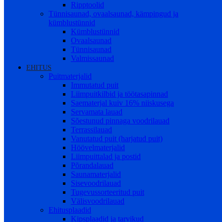
Ripptoolid
Tünnisaunad, ovaalsaunad, kämpingud ja
kümblustünnid
Kümblustünnid
Ovaalsaunad
Tünnisaunad
Valmissaunad
EHITUS
Puitmaterjalid
Immutatud puit
Liimpuitkilbid ja töötasapinnad
Saematerjal kuiv 16% niiskusega
Servamata lauad
Sõestunud pinnaga voodrilauad
Terrassilauad
Vanutatud puit (harjatud puit)
Höövelmaterjalid
Liimpuittalad ja postid
Põrandalauad
Saunamaterjalid
Sisevoodrilauad
Tugevussorteeritud puit
Välisvoodrilauad
Ehitusplaadid
Kipsplaadid ja tarvikud