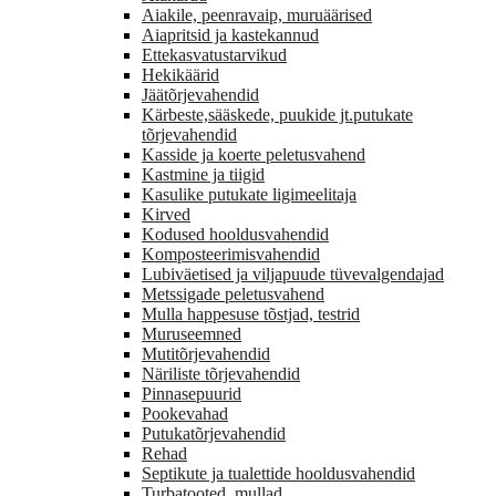
Aiakile, peenravaip, muruäärised
Aiapritsid ja kastekannud
Ettekasvatustarvikud
Hekikäärid
Jäätõrjevahendid
Kärbeste,sääskede, puukide jt.putukate
tõrjevahendid
Kasside ja koerte peletusvahend
Kastmine ja tiigid
Kasulike putukate ligimeelitaja
Kirved
Kodused hooldusvahendid
Komposteerimisvahendid
Lubiväetised ja viljapuude tüvevalgendajad
Metssigade peletusvahend
Mulla happesuse tõstjad, testrid
Muruseemned
Mutitõrjevahendid
Näriliste tõrjevahendid
Pinnasepuurid
Pookevahad
Putukatõrjevahendid
Rehad
Septikute ja tualettide hooldusvahendid
Turbatooted, mullad