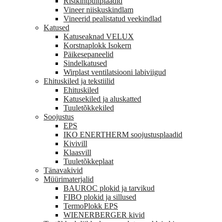
Ristkihtpuitplaadid
Vineer niiskuskindlam
Vineerid pealistatud veekindlad
Katused
Katuseaknad VELUX
Korstnaplokk Isokern
Päikesepaneelid
Sindelkatused
Wirplast ventilatsiooni labiviigud
Ehituskiled ja tekstiilid
Ehituskiled
Katusekiled ja aluskatted
Tuuletõkkekiled
Soojustus
EPS
IKO ENERTHERM soojustusplaadid
Kivivill
Klaasvill
Tuuletõkkeplaat
Tänavakivid
Müürimaterjalid
BAUROC plokid ja tarvikud
FIBO plokid ja sillused
TermoPlokk EPS
WIENERBERGER kivid