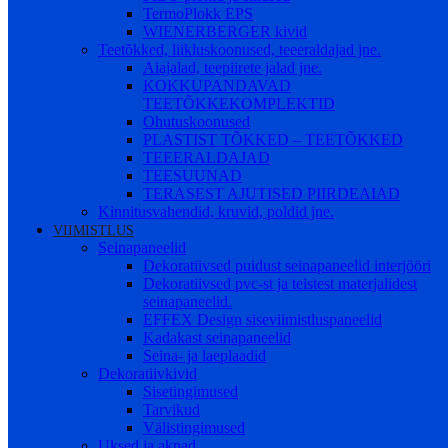
TermoPlokk EPS
WIENERBERGER kivid
Teetõkked, liikluskoonused, teeeraldajad jne.
Aiajalad, teepiirete jalad jne.
KOKKUPANDAVAD
TEETÕKKEKOMPLEKTID
Ohutuskoonused
PLASTIST TÕKKED – TEETÕKKED
TEEERALDAJAD
TEESUUNAD
TERASEST AJUTISED PIIRDEAIAD
Kinnitusvahendid, kruvid, poldid jne.
VIIMISTLUS
Seinapaneelid
Dekoratiivsed puidust seinapaneelid interjööri
Dekoratiivsed pvc-st ja teistest materjalidest
seinapaneelid.
EFFEX Design siseviimistluspaneelid
Kadakast seinapaneelid
Seina- ja laeplaadid
Dekoratiivkivid
Sisetingimused
Tarvikud
Välistingimused
Uksed ja aknad