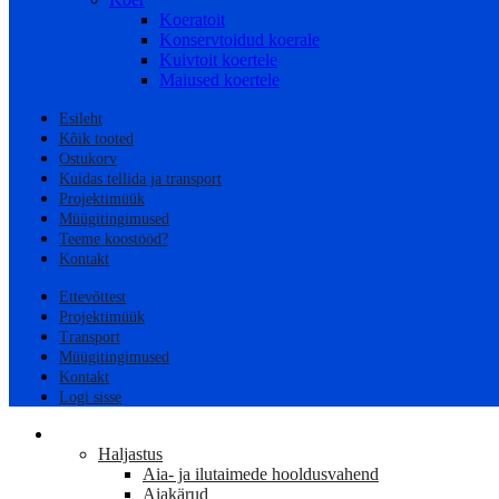
Koeratoit
Konservtoidud koerale
Kuivtoit koertele
Maiused koertele
Esileht
Kõik tooted
Ostukorv
Kuidas tellida ja transport
Projektimüük
Müügitingimused
Teeme koostööd?
Kontakt
Ettevõttest
Projektimüük
Transport
Müügitingimused
Kontakt
Logi sisse
AED
Haljastus
Aia- ja ilutaimede hooldusvahend
Aiakärud