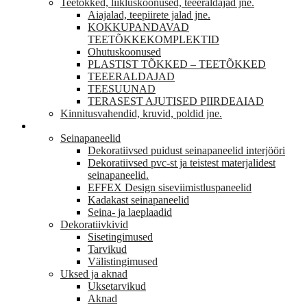
Teetõkked, liikluskoonused, teeeraldajad jne.
Aiajalad, teepiirete jalad jne.
KOKKUPANDAVAD
TEETÕKKEKOMPLEKTID
Ohutuskoonused
PLASTIST TÕKKED – TEETÕKKED
TEEERALDAJAD
TEESUUNAD
TERASEST AJUTISED PIIRDEAIAD
Kinnitusvahendid, kruvid, poldid jne.
VIIMISTLUS
Seinapaneelid
Dekoratiivsed puidust seinapaneelid interjööri
Dekoratiivsed pvc-st ja teistest materjalidest
seinapaneelid.
EFFEX Design siseviimistluspaneelid
Kadakast seinapaneelid
Seina- ja laeplaadid
Dekoratiivkivid
Sisetingimused
Tarvikud
Välistingimused
Uksed ja aknad
Uksetarvikud
Aknad