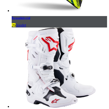
Krossikiivrid
26
toodet