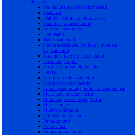
Haljastus
Aia- ja ilutaimede hooldusvahend
Aiakärud
Aiakile, peenravaip, muruäärised
Aiapritsid ja kastekannud
Ettekasvatustarvikud
Hekikäärid
Jäätõrjevahendid
Kärbeste,sääskede, puukide jt.putukate
tõrjevahendid
Kasside ja koerte peletusvahend
Kastmine ja tiigid
Kasulike putukate ligimeelitaja
Kirved
Kodused hooldusvahendid
Komposteerimisvahendid
Lubiväetised ja viljapuude tüvevalgendajad
Metssigade peletusvahend
Mulla happesuse tõstjad, testrid
Muruseemned
Mutitõrjevahendid
Näriliste tõrjevahendid
Pinnasepuurid
Pookevahad
Putukatõrjevahendid