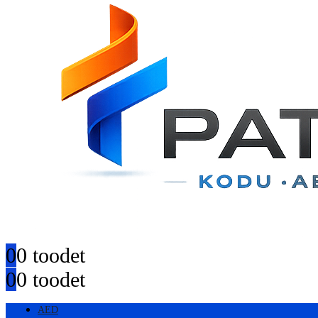
0
0 toodet
0
0 toodet
AED