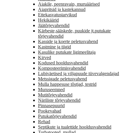
Aiakile, peenravaip, muruäärised
Aiapritsid ja kastekannud
Ettekasvatustarvikud
Hekikäärid
Jäätõrjevahendid
Kärbeste,sääskede, puukide jt.putukate
tõrjevahendid
Kasside ja koerte peletusvahend
Kastmine ja tiigid
Kasulike putukate ligimeelitaja
Kirved
Kodused hooldusvahendid
Komposteerimisvahendid
Lubiväetised ja viljapuude tüvevalgendajad
Metssigade peletusvahend
Mulla happesuse tõstjad, testrid
Muruseemned
Mutitõrjevahendid
Näriliste tõrjevahendid
Pinnasepuurid
Pookevahad
Putukatõrjevahendid
Rehad
Septikute ja tualettide hooldusvahendid
Turbatooted, mullad