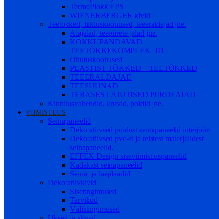
TermoPlokk EPS
WIENERBERGER kivid
Teetõkked, liikluskoonused, teeeraldajad jne.
Aiajalad, teepiirete jalad jne.
KOKKUPANDAVAD
TEETÕKKEKOMPLEKTID
Ohutuskoonused
PLASTIST TÕKKED – TEETÕKKED
TEEERALDAJAD
TEESUUNAD
TERASEST AJUTISED PIIRDEAIAD
Kinnitusvahendid, kruvid, poldid jne.
VIIMISTLUS
Seinapaneelid
Dekoratiivsed puidust seinapaneelid interjööri
Dekoratiivsed pvc-st ja teistest materjalidest
seinapaneelid.
EFFEX Design siseviimistluspaneelid
Kadakast seinapaneelid
Seina- ja laeplaadid
Dekoratiivkivid
Sisetingimused
Tarvikud
Välistingimused
Uksed ja aknad