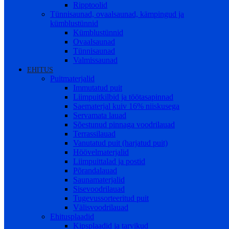
Ripptoolid
Tünnisaunad, ovaalsaunad, kämpingud ja
kümblustünnid
Kümblustünnid
Ovaalsaunad
Tünnisaunad
Valmissaunad
EHITUS
Puitmaterjalid
Immutatud puit
Liimpuitkilbid ja töötasapinnad
Saematerjal kuiv 16% niiskusega
Servamata lauad
Sõestunud pinnaga voodrilauad
Terrassilauad
Vanutatud puit (harjatud puit)
Höövelmaterjalid
Liimpuittalad ja postid
Põrandalauad
Saunamaterjalid
Sisevoodrilauad
Tugevussorteeritud puit
Välisvoodrilauad
Ehitusplaadid
Kipsplaadid ja tarvikud