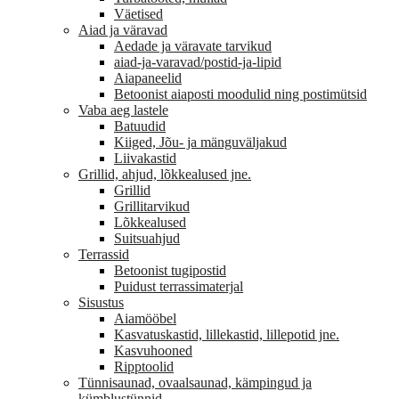
Väetised
Aiad ja väravad
Aedade ja väravate tarvikud
aiad-ja-varavad/postid-ja-lipid
Aiapaneelid
Betoonist aiaposti moodulid ning postimütsid
Vaba aeg lastele
Batuudid
Kiiged, Jõu- ja mänguväljakud
Liivakastid
Grillid, ahjud, lõkkealused jne.
Grillid
Grillitarvikud
Lõkkealused
Suitsuahjud
Terrassid
Betoonist tugipostid
Puidust terrassimaterjal
Sisustus
Aiamööbel
Kasvatuskastid, lillekastid, lillepotid jne.
Kasvuhooned
Ripptoolid
Tünnisaunad, ovaalsaunad, kämpingud ja
kümblustünnid