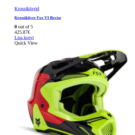
Krossikiivrid
Krossikiiver Fox V3 Revise
0
out of 5
425.87
€
Lisa korvi
Quick View