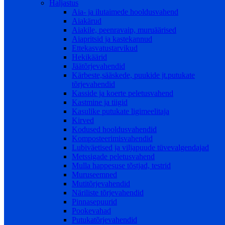
Haljastus
Aia- ja ilutaimede hooldusvahend
Aiakärud
Aiakile, peenravaip, muruäärised
Aiapritsid ja kastekannud
Ettekasvatustarvikud
Hekikäärid
Jäätõrjevahendid
Kärbeste,sääskede, puukide jt.putukate
tõrjevahendid
Kasside ja koerte peletusvahend
Kastmine ja tiigid
Kasulike putukate ligimeelitaja
Kirved
Kodused hooldusvahendid
Komposteerimisvahendid
Lubiväetised ja viljapuude tüvevalgendajad
Metssigade peletusvahend
Mulla happesuse tõstjad, testrid
Muruseemned
Mutitõrjevahendid
Näriliste tõrjevahendid
Pinnasepuurid
Pookevahad
Putukatõrjevahendid