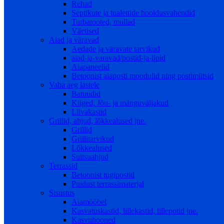
Rehad
Septikute ja tualettide hooldusvahendid
Turbatooted, mullad
Väetised
Aiad ja väravad
Aedade ja väravate tarvikud
aiad-ja-varavad/postid-ja-lipid
Aiapaneelid
Betoonist aiaposti moodulid ning postimütsid
Vaba aeg lastele
Batuudid
Kiiged, Jõu- ja mänguväljakud
Liivakastid
Grillid, ahjud, lõkkealused jne.
Grillid
Grillitarvikud
Lõkkealused
Suitsuahjud
Terrassid
Betoonist tugipostid
Puidust terrassimaterjal
Sisustus
Aiamööbel
Kasvatuskastid, lillekastid, lillepotid jne.
Kasvuhooned