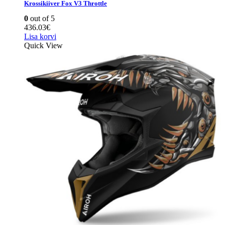
Krossikiiver Fox V3 Throttle
0
out of 5
436.03
€
Lisa korvi
Quick View