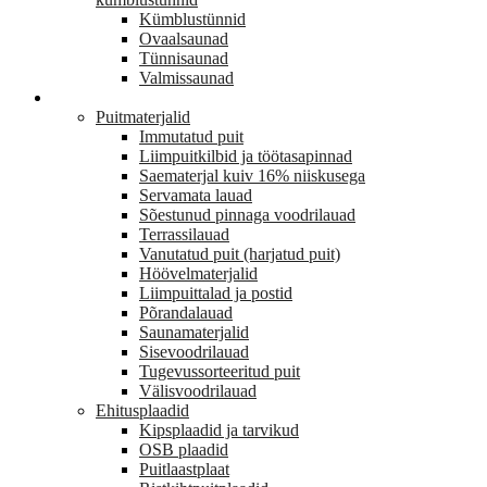
Kümblustünnid
Ovaalsaunad
Tünnisaunad
Valmissaunad
EHITUS
Puitmaterjalid
Immutatud puit
Liimpuitkilbid ja töötasapinnad
Saematerjal kuiv 16% niiskusega
Servamata lauad
Sõestunud pinnaga voodrilauad
Terrassilauad
Vanutatud puit (harjatud puit)
Höövelmaterjalid
Liimpuittalad ja postid
Põrandalauad
Saunamaterjalid
Sisevoodrilauad
Tugevussorteeritud puit
Välisvoodrilauad
Ehitusplaadid
Kipsplaadid ja tarvikud
OSB plaadid
Puitlaastplaat