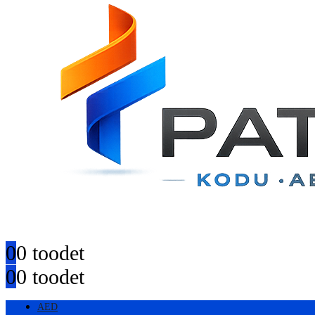
0
0 toodet
0
0 toodet
AED