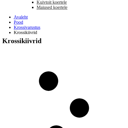
Kuivtoit koertele
Maiused koertele
Avaleht
Pood
Krossivarustus
Krossikiivrid
Krossikiivrid