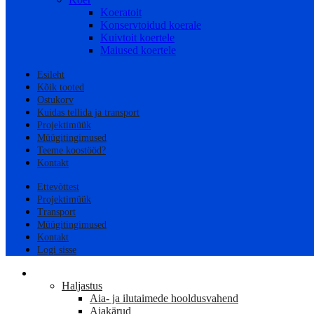
Koeratoit
Konservtoidud koerale
Kuivtoit koertele
Maiused koertele
Esileht
Kõik tooted
Ostukorv
Kuidas tellida ja transport
Projektimüük
Müügitingimused
Teeme koostööd?
Kontakt
Ettevõttest
Projektimüük
Transport
Müügitingimused
Kontakt
Logi sisse
AED
Haljastus
Aia- ja ilutaimede hooldusvahend
Aiakärud