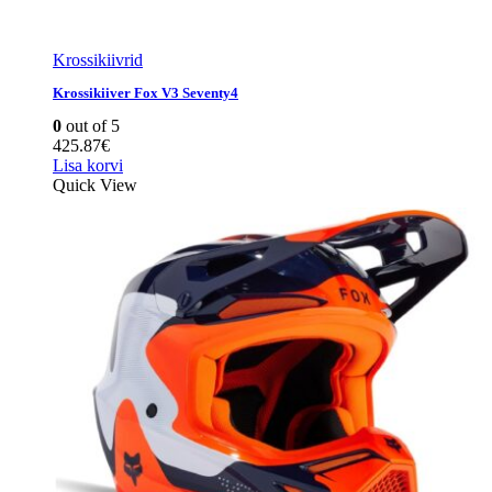
Krossikiivrid
Krossikiiver Fox V3 Seventy4
0
out of 5
425.87
€
Lisa korvi
Quick View