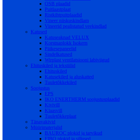
OSB plaadid
Puitlaastplaat
Ristkihtpuitplaadid
Vineer niiskuskindlam
Vineerid pealistatud veekindlad
Katused
Katuseaknad VELUX
Korstnaplokk Isokern
Päikesepaneelid
Sindelkatused
Wirplast ventilatsiooni labiviigud
Ehituskiled ja tekstiilid
Ehituskiled
Katusekiled ja aluskatted
Tuuletõkkekiled
Soojustus
EPS
IKO ENERTHERM soojustusplaadid
Kivivill
Klaasvill
Tuuletõkkeplaat
Tänavakivid
Müürimaterjalid
BAUROC plokid ja tarvikud
FIBO plokid ja sillused