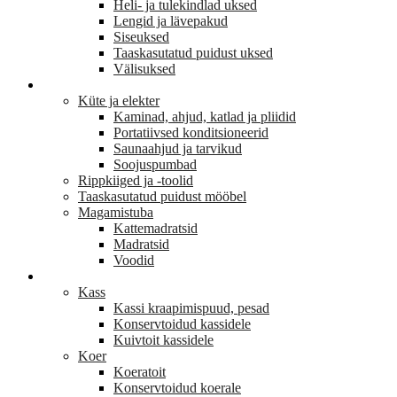
Heli- ja tulekindlad uksed
Lengid ja lävepakud
Siseuksed
Taaskasutatud puidust uksed
Välisuksed
KODU JA SISUSTUS
Küte ja elekter
Kaminad, ahjud, katlad ja pliidid
Portatiivsed konditsioneerid
Saunaahjud ja tarvikud
Soojuspumbad
Rippkiiged ja -toolid
Taaskasutatud puidust mööbel
Magamistuba
Kattemadratsid
Madratsid
Voodid
LEMMIKLOOM
Kass
Kassi kraapimispuud, pesad
Konservtoidud kassidele
Kuivtoit kassidele
Koer
Koeratoit
Konservtoidud koerale