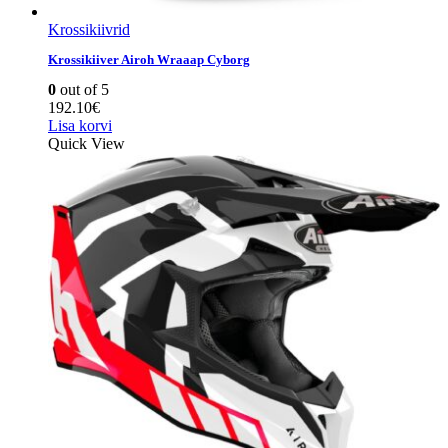
Krossikiivrid
Krossikiiver Airoh Wraaap Cyborg
0
out of 5
192.10
€
Lisa korvi
Quick View