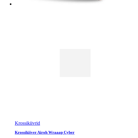
Krossikiivrid
Krossikiiver Airoh Wraaap Cyber