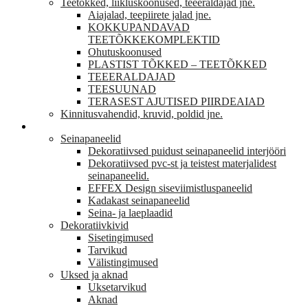
Teetõkked, liikluskoonused, teeeraldajad jne.
Aiajalad, teepiirete jalad jne.
KOKKUPANDAVAD
TEETÕKKEKOMPLEKTID
Ohutuskoonused
PLASTIST TÕKKED – TEETÕKKED
TEEERALDAJAD
TEESUUNAD
TERASEST AJUTISED PIIRDEAIAD
Kinnitusvahendid, kruvid, poldid jne.
VIIMISTLUS
Seinapaneelid
Dekoratiivsed puidust seinapaneelid interjööri
Dekoratiivsed pvc-st ja teistest materjalidest
seinapaneelid.
EFFEX Design siseviimistluspaneelid
Kadakast seinapaneelid
Seina- ja laeplaadid
Dekoratiivkivid
Sisetingimused
Tarvikud
Välistingimused
Uksed ja aknad
Uksetarvikud
Aknad