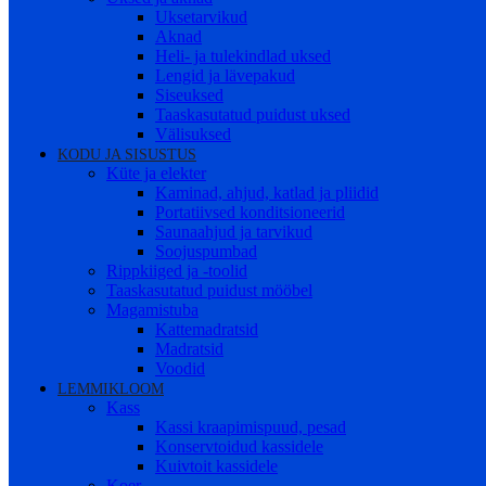
Uksetarvikud
Aknad
Heli- ja tulekindlad uksed
Lengid ja lävepakud
Siseuksed
Taaskasutatud puidust uksed
Välisuksed
KODU JA SISUSTUS
Küte ja elekter
Kaminad, ahjud, katlad ja pliidid
Portatiivsed konditsioneerid
Saunaahjud ja tarvikud
Soojuspumbad
Rippkiiged ja -toolid
Taaskasutatud puidust mööbel
Magamistuba
Kattemadratsid
Madratsid
Voodid
LEMMIKLOOM
Kass
Kassi kraapimispuud, pesad
Konservtoidud kassidele
Kuivtoit kassidele
Koer