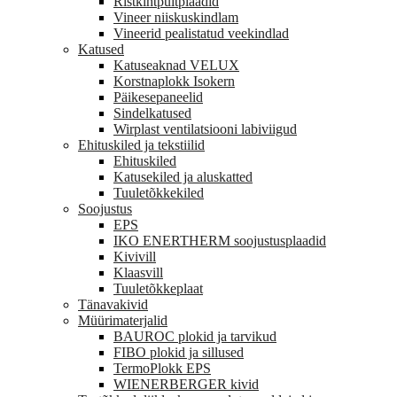
Ristkihtpuitplaadid
Vineer niiskuskindlam
Vineerid pealistatud veekindlad
Katused
Katuseaknad VELUX
Korstnaplokk Isokern
Päikesepaneelid
Sindelkatused
Wirplast ventilatsiooni labiviigud
Ehituskiled ja tekstiilid
Ehituskiled
Katusekiled ja aluskatted
Tuuletõkkekiled
Soojustus
EPS
IKO ENERTHERM soojustusplaadid
Kivivill
Klaasvill
Tuuletõkkeplaat
Tänavakivid
Müürimaterjalid
BAUROC plokid ja tarvikud
FIBO plokid ja sillused
TermoPlokk EPS
WIENERBERGER kivid