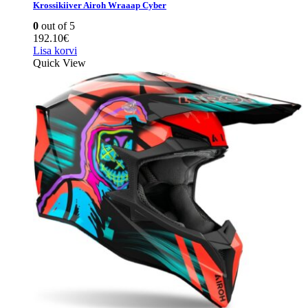
Krossikiiver Airoh Wraaap Cyber
0
out of 5
192.10
€
Lisa korvi
Quick View