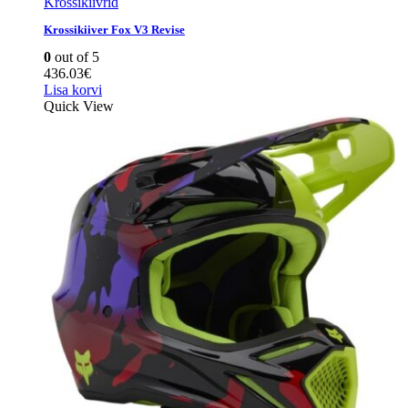
Krossikiivrid
Krossikiiver Fox V3 Revise
0
out of 5
436.03
€
Lisa korvi
Quick View