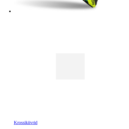
Krossikiivrid