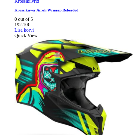
Krossikiivrid
Krossikiiver Airoh Wraaap Reloaded
0
out of 5
192.10
€
Lisa korvi
Quick View