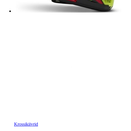
Krossikiivrid