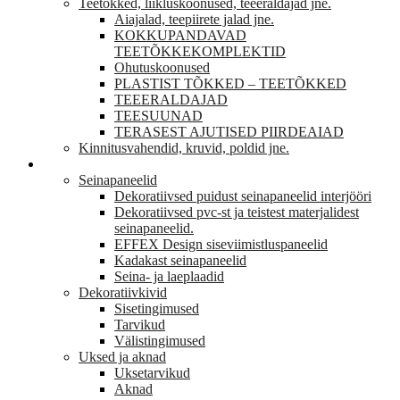
Teetõkked, liikluskoonused, teeeraldajad jne.
Aiajalad, teepiirete jalad jne.
KOKKUPANDAVAD
TEETÕKKEKOMPLEKTID
Ohutuskoonused
PLASTIST TÕKKED – TEETÕKKED
TEEERALDAJAD
TEESUUNAD
TERASEST AJUTISED PIIRDEAIAD
Kinnitusvahendid, kruvid, poldid jne.
VIIMISTLUS
Seinapaneelid
Dekoratiivsed puidust seinapaneelid interjööri
Dekoratiivsed pvc-st ja teistest materjalidest
seinapaneelid.
EFFEX Design siseviimistluspaneelid
Kadakast seinapaneelid
Seina- ja laeplaadid
Dekoratiivkivid
Sisetingimused
Tarvikud
Välistingimused
Uksed ja aknad
Uksetarvikud
Aknad