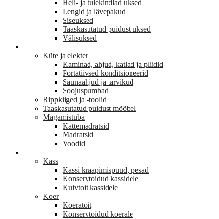
Heli- ja tulekindlad uksed
Lengid ja lävepakud
Siseuksed
Taaskasutatud puidust uksed
Välisuksed
KODU JA SISUSTUS
Küte ja elekter
Kaminad, ahjud, katlad ja pliidid
Portatiivsed konditsioneerid
Saunaahjud ja tarvikud
Soojuspumbad
Rippkiiged ja -toolid
Taaskasutatud puidust mööbel
Magamistuba
Kattemadratsid
Madratsid
Voodid
LEMMIKLOOM
Kass
Kassi kraapimispuud, pesad
Konservtoidud kassidele
Kuivtoit kassidele
Koer
Koeratoit
Konservtoidud koerale