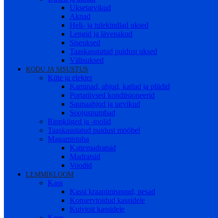
Uksetarvikud
Aknad
Heli- ja tulekindlad uksed
Lengid ja lävepakud
Siseuksed
Taaskasutatud puidust uksed
Välisuksed
KODU JA SISUSTUS
Küte ja elekter
Kaminad, ahjud, katlad ja pliidid
Portatiivsed konditsioneerid
Saunaahjud ja tarvikud
Soojuspumbad
Rippkiiged ja -toolid
Taaskasutatud puidust mööbel
Magamistuba
Kattemadratsid
Madratsid
Voodid
LEMMIKLOOM
Kass
Kassi kraapimispuud, pesad
Konservtoidud kassidele
Kuivtoit kassidele
Koer