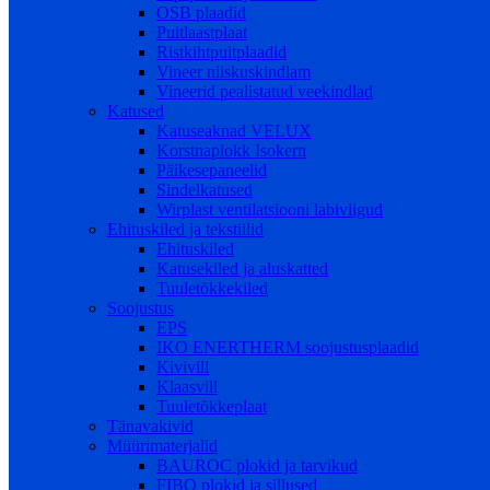
OSB plaadid
Puitlaastplaat
Ristkihtpuitplaadid
Vineer niiskuskindlam
Vineerid pealistatud veekindlad
Katused
Katuseaknad VELUX
Korstnaplokk Isokern
Päikesepaneelid
Sindelkatused
Wirplast ventilatsiooni labiviigud
Ehituskiled ja tekstiilid
Ehituskiled
Katusekiled ja aluskatted
Tuuletõkkekiled
Soojustus
EPS
IKO ENERTHERM soojustusplaadid
Kivivill
Klaasvill
Tuuletõkkeplaat
Tänavakivid
Müürimaterjalid
BAUROC plokid ja tarvikud
FIBO plokid ja sillused