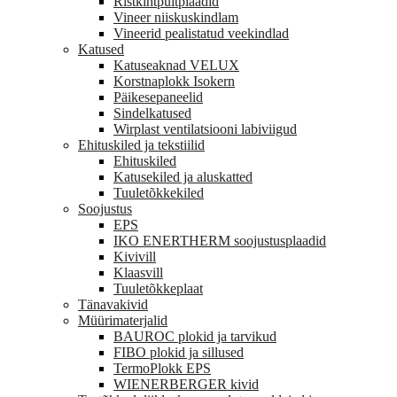
Ristkihtpuitplaadid
Vineer niiskuskindlam
Vineerid pealistatud veekindlad
Katused
Katuseaknad VELUX
Korstnaplokk Isokern
Päikesepaneelid
Sindelkatused
Wirplast ventilatsiooni labiviigud
Ehituskiled ja tekstiilid
Ehituskiled
Katusekiled ja aluskatted
Tuuletõkkekiled
Soojustus
EPS
IKO ENERTHERM soojustusplaadid
Kivivill
Klaasvill
Tuuletõkkeplaat
Tänavakivid
Müürimaterjalid
BAUROC plokid ja tarvikud
FIBO plokid ja sillused
TermoPlokk EPS
WIENERBERGER kivid