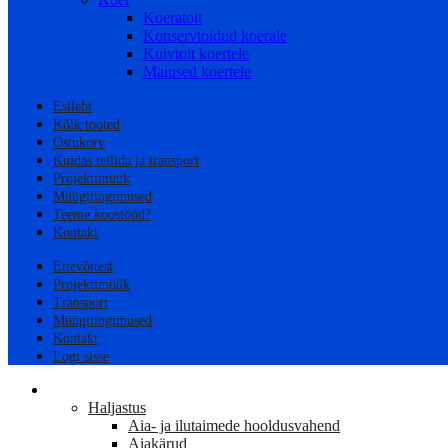
Koeratoit
Konservtoidud koerale
Kuivtoit koertele
Maiused koertele
Esileht
Kõik tooted
Ostukorv
Kuidas tellida ja transport
Projektimüük
Müügitingimused
Teeme koostööd?
Kontakt
Ettevõttest
Projektimüük
Transport
Müügitingimused
Kontakt
Logi sisse
AED
Haljastus
Aia- ja ilutaimede hooldusvahend
Aiakärud