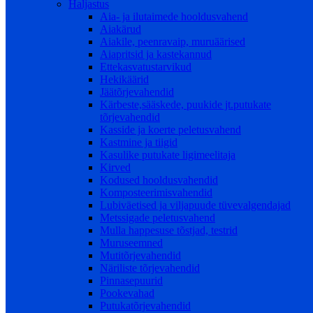
Haljastus
Aia- ja ilutaimede hooldusvahend
Aiakärud
Aiakile, peenravaip, muruäärised
Aiapritsid ja kastekannud
Ettekasvatustarvikud
Hekikäärid
Jäätõrjevahendid
Kärbeste,sääskede, puukide jt.putukate
tõrjevahendid
Kasside ja koerte peletusvahend
Kastmine ja tiigid
Kasulike putukate ligimeelitaja
Kirved
Kodused hooldusvahendid
Komposteerimisvahendid
Lubiväetised ja viljapuude tüvevalgendajad
Metssigade peletusvahend
Mulla happesuse tõstjad, testrid
Muruseemned
Mutitõrjevahendid
Näriliste tõrjevahendid
Pinnasepuurid
Pookevahad
Putukatõrjevahendid