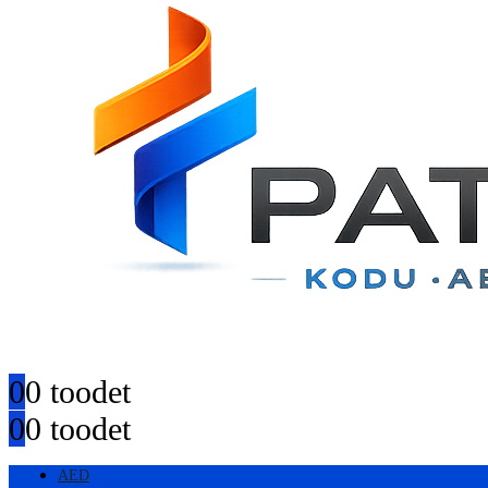
0
0 toodet
0
0 toodet
AED