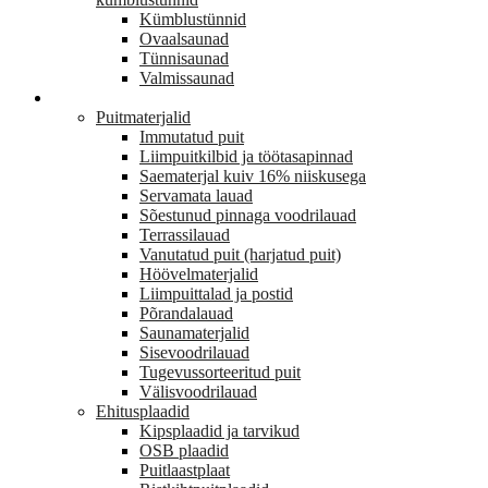
Kümblustünnid
Ovaalsaunad
Tünnisaunad
Valmissaunad
EHITUS
Puitmaterjalid
Immutatud puit
Liimpuitkilbid ja töötasapinnad
Saematerjal kuiv 16% niiskusega
Servamata lauad
Sõestunud pinnaga voodrilauad
Terrassilauad
Vanutatud puit (harjatud puit)
Höövelmaterjalid
Liimpuittalad ja postid
Põrandalauad
Saunamaterjalid
Sisevoodrilauad
Tugevussorteeritud puit
Välisvoodrilauad
Ehitusplaadid
Kipsplaadid ja tarvikud
OSB plaadid
Puitlaastplaat