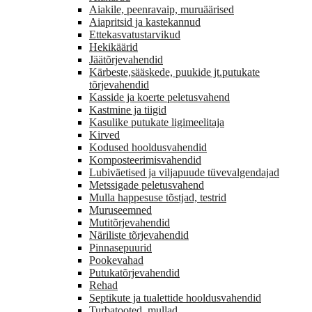
Aiakile, peenravaip, muruäärised
Aiapritsid ja kastekannud
Ettekasvatustarvikud
Hekikäärid
Jäätõrjevahendid
Kärbeste,sääskede, puukide jt.putukate
tõrjevahendid
Kasside ja koerte peletusvahend
Kastmine ja tiigid
Kasulike putukate ligimeelitaja
Kirved
Kodused hooldusvahendid
Komposteerimisvahendid
Lubiväetised ja viljapuude tüvevalgendajad
Metssigade peletusvahend
Mulla happesuse tõstjad, testrid
Muruseemned
Mutitõrjevahendid
Näriliste tõrjevahendid
Pinnasepuurid
Pookevahad
Putukatõrjevahendid
Rehad
Septikute ja tualettide hooldusvahendid
Turbatooted, mullad