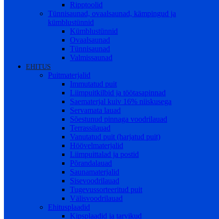
Ripptoolid
Tünnisaunad, ovaalsaunad, kämpingud ja
kümblustünnid
Kümblustünnid
Ovaalsaunad
Tünnisaunad
Valmissaunad
EHITUS
Puitmaterjalid
Immutatud puit
Liimpuitkilbid ja töötasapinnad
Saematerjal kuiv 16% niiskusega
Servamata lauad
Sõestunud pinnaga voodrilauad
Terrassilauad
Vanutatud puit (harjatud puit)
Höövelmaterjalid
Liimpuittalad ja postid
Põrandalauad
Saunamaterjalid
Sisevoodrilauad
Tugevussorteeritud puit
Välisvoodrilauad
Ehitusplaadid
Kipsplaadid ja tarvikud