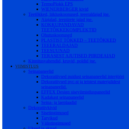
TermoPlokk EPS
WIENERBERGER kivid
Teetõkked, liikluskoonused, teeeraldajad jne.
Aiajalad, teepiirete jalad jne.
KOKKUPANDAVAD
TEETÕKKEKOMPLEKTID
Ohutuskoonused
PLASTIST TÕKKED – TEETÕKKED
TEEERALDAJAD
TEESUUNAD
TERASEST AJUTISED PIIRDEAIAD
Kinnitusvahendid, kruvid, poldid jne.
VIIMISTLUS
Seinapaneelid
Dekoratiivsed puidust seinapaneelid interjööri
Dekoratiivsed pvc-st ja teistest materjalidest
seinapaneelid.
EFFEX Design siseviimistluspaneelid
Kadakast seinapaneelid
Seina- ja laeplaadid
Dekoratiivkivid
Sisetingimused
Tarvikud
Välistingimused
Uksed ja aknad