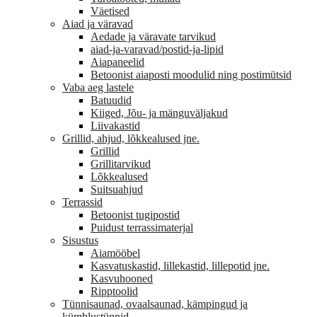
Väetised
Aiad ja väravad
Aedade ja väravate tarvikud
aiad-ja-varavad/postid-ja-lipid
Aiapaneelid
Betoonist aiaposti moodulid ning postimütsid
Vaba aeg lastele
Batuudid
Kiiged, Jõu- ja mänguväljakud
Liivakastid
Grillid, ahjud, lõkkealused jne.
Grillid
Grillitarvikud
Lõkkealused
Suitsuahjud
Terrassid
Betoonist tugipostid
Puidust terrassimaterjal
Sisustus
Aiamööbel
Kasvatuskastid, lillekastid, lillepotid jne.
Kasvuhooned
Ripptoolid
Tünnisaunad, ovaalsaunad, kämpingud ja
kümblustünnid