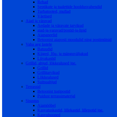
Rehad
Septikute ja tualettide hooldusvahendid
Turbatooted, mullad
Väetised
Aiad ja väravad
Aedade ja väravate tarvikud
aiad-ja-varavad/postid-ja-lipid
Aiapaneelid
Betoonist aiaposti moodulid ning postimütsid
Vaba aeg lastele
Batuudid
Kiiged, Jõu- ja mänguväljakud
Liivakastid
Grillid, ahjud, lõkkealused jne.
Grillid
Grillitarvikud
Lõkkealused
Suitsuahjud
Terrassid
Betoonist tugipostid
Puidust terrassimaterjal
Sisustus
Aiamööbel
Kasvatuskastid, lillekastid, lillepotid jne.
Kasvuhooned