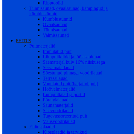
Ripptoolid
Tünnisaunad, ovaalsaunad, kämpingud ja
kümblustünnid
Kümblustünnid
Ovaalsaunad
Tünnisaunad
Valmissaunad
EHITUS
Puitmaterjalid
Immutatud puit
Liimpuitkilbid ja töötasapinnad
Saematerjal kuiv 16% niiskusega
Servamata lauad
Sõestunud pinnaga voodrilauad
Terrassilauad
Vanutatud puit (harjatud puit)
Höövelmaterjalid
Liimpuittalad ja postid
Põrandalauad
Saunamaterjalid
Sisevoodrilauad
Tugevussorteeritud puit
Välisvoodrilauad
Ehitusplaadid
Kipsplaadid ja tarvikud