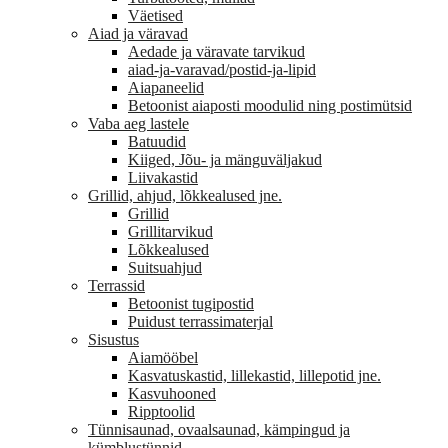
Väetised
Aiad ja väravad
Aedade ja väravate tarvikud
aiad-ja-varavad/postid-ja-lipid
Aiapaneelid
Betoonist aiaposti moodulid ning postimütsid
Vaba aeg lastele
Batuudid
Kiiged, Jõu- ja mänguväljakud
Liivakastid
Grillid, ahjud, lõkkealused jne.
Grillid
Grillitarvikud
Lõkkealused
Suitsuahjud
Terrassid
Betoonist tugipostid
Puidust terrassimaterjal
Sisustus
Aiamööbel
Kasvatuskastid, lillekastid, lillepotid jne.
Kasvuhooned
Ripptoolid
Tünnisaunad, ovaalsaunad, kämpingud ja
kümblustünnid