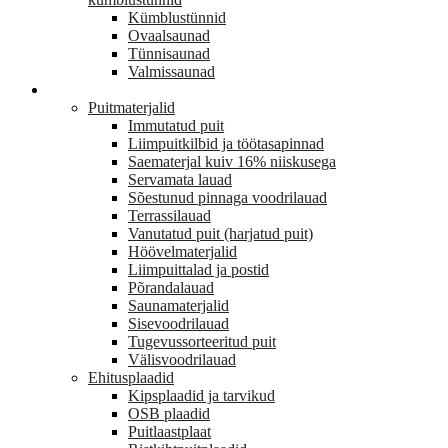
Kümblustünnid
Ovaalsaunad
Tünnisaunad
Valmissaunad
EHITUS
Puitmaterjalid
Immutatud puit
Liimpuitkilbid ja töötasapinnad
Saematerjal kuiv 16% niiskusega
Servamata lauad
Sõestunud pinnaga voodrilauad
Terrassilauad
Vanutatud puit (harjatud puit)
Höövelmaterjalid
Liimpuittalad ja postid
Põrandalauad
Saunamaterjalid
Sisevoodrilauad
Tugevussorteeritud puit
Välisvoodrilauad
Ehitusplaadid
Kipsplaadid ja tarvikud
OSB plaadid
Puitlaastplaat