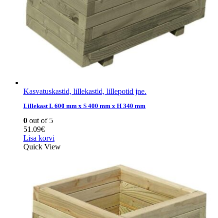
Kasvatuskastid, lillekastid, lillepotid jne.
Lillekast L 600 mm x S 400 mm x H 340 mm
0
out of 5
51.09
€
Lisa korvi
Quick View