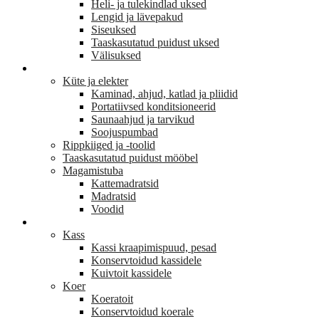
Heli- ja tulekindlad uksed
Lengid ja lävepakud
Siseuksed
Taaskasutatud puidust uksed
Välisuksed
KODU JA SISUSTUS
Küte ja elekter
Kaminad, ahjud, katlad ja pliidid
Portatiivsed konditsioneerid
Saunaahjud ja tarvikud
Soojuspumbad
Rippkiiged ja -toolid
Taaskasutatud puidust mööbel
Magamistuba
Kattemadratsid
Madratsid
Voodid
LEMMIKLOOM
Kass
Kassi kraapimispuud, pesad
Konservtoidud kassidele
Kuivtoit kassidele
Koer
Koeratoit
Konservtoidud koerale