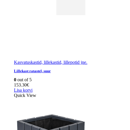
Kasvatuskastid, lillekastid, lillepotid jne.
Lillekast ratastel, suur
0
out of 5
153.30
€
Lisa korvi
Quick View