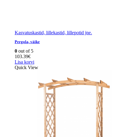
Kasvatuskastid, lillekastid, lillepotid jne.
Pergola, väike
0
out of 5
103.39
€
Lisa korvi
Quick View