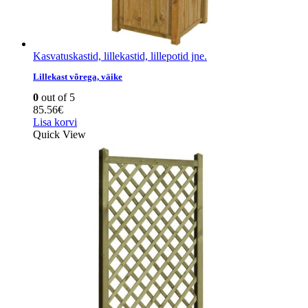
Kasvatuskastid, lillekastid, lillepotid jne.
Lillekast võrega, väike
0
out of 5
85.56
€
Lisa korvi
Quick View