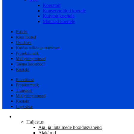
Koeratoit
Konservtoidud koerale
Kuivtoit koertele
Maiused koertele
Esileht
Kõik tooted
Ostukorv
Kuidas tellida ja transport
Projektimüük
Müügitingimused
Teeme koostööd?
Kontakt
Ettevõttest
Projektimüük
Transport
Müügitingimused
Kontakt
Logi sisse
AED
Haljastus
Aia- ja ilutaimede hooldusvahend
Aiakärud