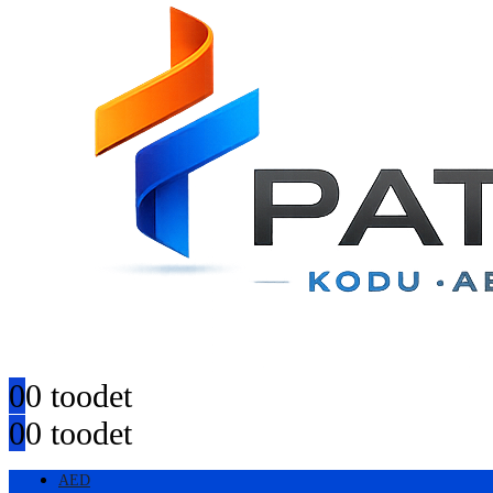
0
0 toodet
0
0 toodet
AED