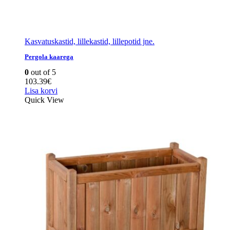
Kasvatuskastid, lillekastid, lillepotid jne.
Pergola kaarega
0
out of 5
103.39
€
Lisa korvi
Quick View