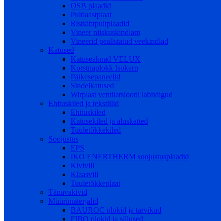
OSB plaadid
Puitlaastplaat
Ristkihtpuitplaadid
Vineer niiskuskindlam
Vineerid pealistatud veekindlad
Katused
Katuseaknad VELUX
Korstnaplokk Isokern
Päikesepaneelid
Sindelkatused
Wirplast ventilatsiooni labiviigud
Ehituskiled ja tekstiilid
Ehituskiled
Katusekiled ja aluskatted
Tuuletõkkekiled
Soojustus
EPS
IKO ENERTHERM soojustusplaadid
Kivivill
Klaasvill
Tuuletõkkeplaat
Tänavakivid
Müürimaterjalid
BAUROC plokid ja tarvikud
FIBO plokid ja sillused