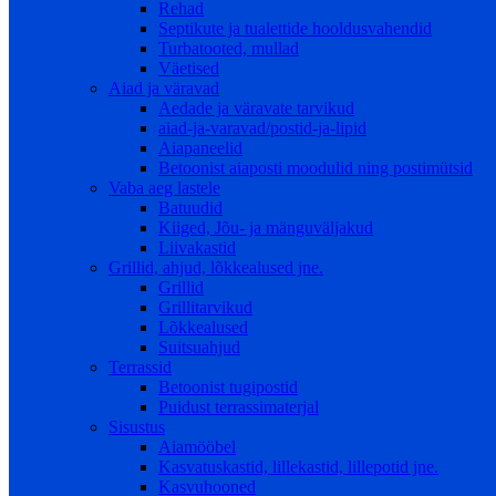
Rehad
Septikute ja tualettide hooldusvahendid
Turbatooted, mullad
Väetised
Aiad ja väravad
Aedade ja väravate tarvikud
aiad-ja-varavad/postid-ja-lipid
Aiapaneelid
Betoonist aiaposti moodulid ning postimütsid
Vaba aeg lastele
Batuudid
Kiiged, Jõu- ja mänguväljakud
Liivakastid
Grillid, ahjud, lõkkealused jne.
Grillid
Grillitarvikud
Lõkkealused
Suitsuahjud
Terrassid
Betoonist tugipostid
Puidust terrassimaterjal
Sisustus
Aiamööbel
Kasvatuskastid, lillekastid, lillepotid jne.
Kasvuhooned