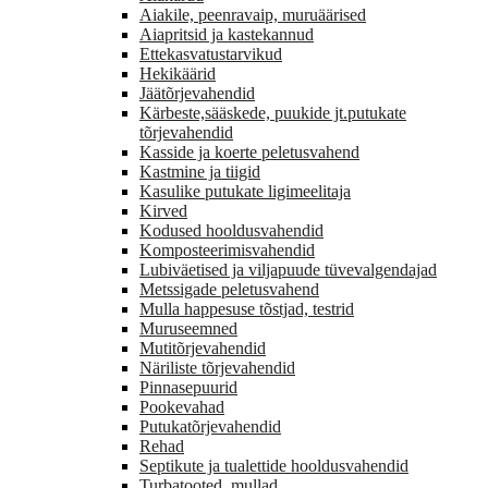
Aiakile, peenravaip, muruäärised
Aiapritsid ja kastekannud
Ettekasvatustarvikud
Hekikäärid
Jäätõrjevahendid
Kärbeste,sääskede, puukide jt.putukate
tõrjevahendid
Kasside ja koerte peletusvahend
Kastmine ja tiigid
Kasulike putukate ligimeelitaja
Kirved
Kodused hooldusvahendid
Komposteerimisvahendid
Lubiväetised ja viljapuude tüvevalgendajad
Metssigade peletusvahend
Mulla happesuse tõstjad, testrid
Muruseemned
Mutitõrjevahendid
Näriliste tõrjevahendid
Pinnasepuurid
Pookevahad
Putukatõrjevahendid
Rehad
Septikute ja tualettide hooldusvahendid
Turbatooted, mullad