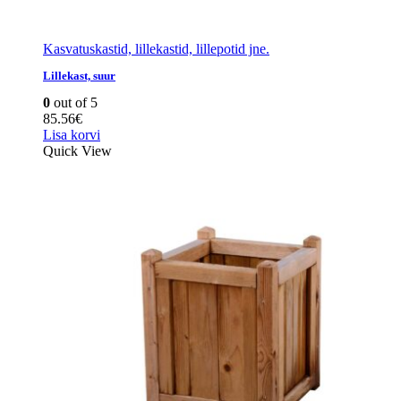
Kasvatuskastid, lillekastid, lillepotid jne.
Lillekast, suur
0
out of 5
85.56
€
Lisa korvi
Quick View