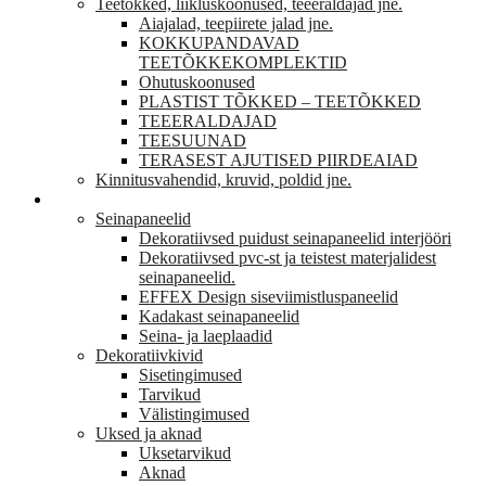
Teetõkked, liikluskoonused, teeeraldajad jne.
Aiajalad, teepiirete jalad jne.
KOKKUPANDAVAD
TEETÕKKEKOMPLEKTID
Ohutuskoonused
PLASTIST TÕKKED – TEETÕKKED
TEEERALDAJAD
TEESUUNAD
TERASEST AJUTISED PIIRDEAIAD
Kinnitusvahendid, kruvid, poldid jne.
VIIMISTLUS
Seinapaneelid
Dekoratiivsed puidust seinapaneelid interjööri
Dekoratiivsed pvc-st ja teistest materjalidest
seinapaneelid.
EFFEX Design siseviimistluspaneelid
Kadakast seinapaneelid
Seina- ja laeplaadid
Dekoratiivkivid
Sisetingimused
Tarvikud
Välistingimused
Uksed ja aknad
Uksetarvikud
Aknad