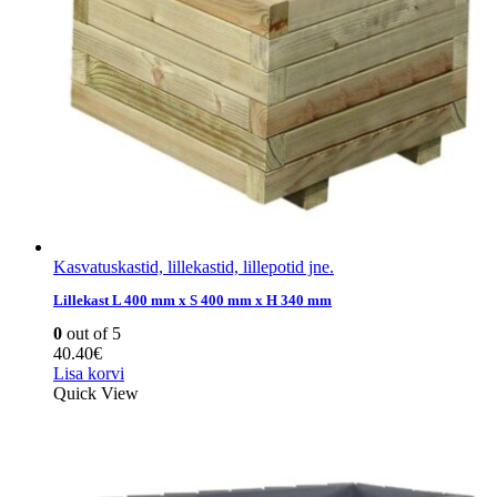
Kasvatuskastid, lillekastid, lillepotid jne.
Lillekast L 400 mm x S 400 mm x H 340 mm
0
out of 5
40.40
€
Lisa korvi
Quick View