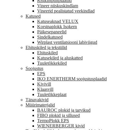
Ristkihtpuitplaadid
Vineer niiskuskindlam
Vineerid pealistatud veekindlad
Katused
Katuseaknad VELUX
Korstnaplokk Isokern
Päikesepaneelid
Sindelkatused
Wirplast ventilatsiooni labiviigud
Ehituskiled ja tekstiilid
Ehituskiled
Katusekiled ja aluskatted
Tuuletõkkekiled
Soojustus
EPS
IKO ENERTHERM soojustusplaadid
Kivivill
Klaasvill
Tuuletõkkeplaat
Tänavakivid
Müürimaterjalid
BAUROC plokid ja tarvikud
FIBO plokid ja sillused
TermoPlokk EPS
WIENERBERGER kivid