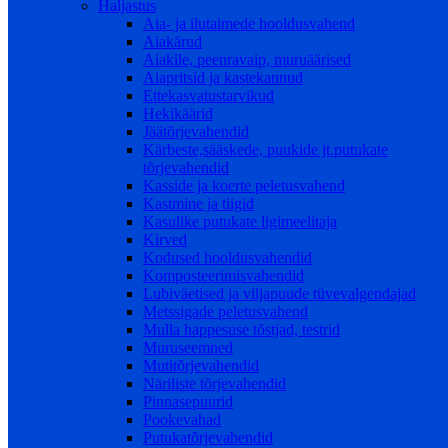
Haljastus
Aia- ja ilutaimede hooldusvahend
Aiakärud
Aiakile, peenravaip, muruäärised
Aiapritsid ja kastekannud
Ettekasvatustarvikud
Hekikäärid
Jäätõrjevahendid
Kärbeste,sääskede, puukide jt.putukate
tõrjevahendid
Kasside ja koerte peletusvahend
Kastmine ja tiigid
Kasulike putukate ligimeelitaja
Kirved
Kodused hooldusvahendid
Komposteerimisvahendid
Lubiväetised ja viljapuude tüvevalgendajad
Metssigade peletusvahend
Mulla happesuse tõstjad, testrid
Muruseemned
Mutitõrjevahendid
Näriliste tõrjevahendid
Pinnasepuurid
Pookevahad
Putukatõrjevahendid