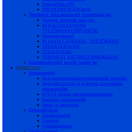
TermoPlokk EPS
WIENERBERGER kivid
Teetõkked, liikluskoonused, teeeraldajad jne.
Aiajalad, teepiirete jalad jne.
KOKKUPANDAVAD
TEETÕKKEKOMPLEKTID
Ohutuskoonused
PLASTIST TÕKKED – TEETÕKKED
TEEERALDAJAD
TEESUUNAD
TERASEST AJUTISED PIIRDEAIAD
Kinnitusvahendid, kruvid, poldid jne.
VIIMISTLUS
Seinapaneelid
Dekoratiivsed puidust seinapaneelid interjööri
Dekoratiivsed pvc-st ja teistest materjalidest
seinapaneelid.
EFFEX Design siseviimistluspaneelid
Kadakast seinapaneelid
Seina- ja laeplaadid
Dekoratiivkivid
Sisetingimused
Tarvikud
Välistingimused
Uksed ja aknad