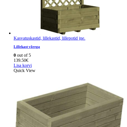
Kasvatuskastid, lillekastid, lillepotid jne.
Lillekast võrega
0
out of 5
139.50
€
Lisa korvi
Quick View