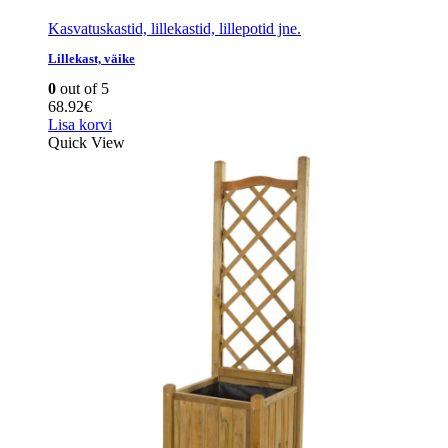
Kasvatuskastid, lillekastid, lillepotid jne.
Lillekast, väike
0
out of 5
68.92
€
Lisa korvi
Quick View