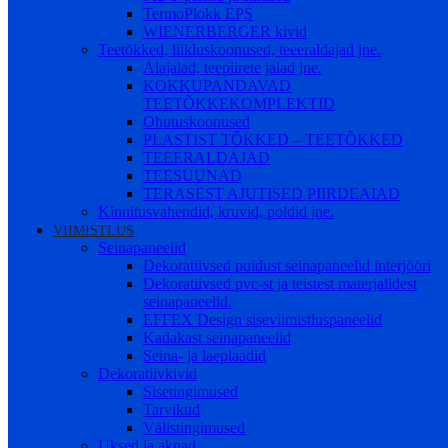
TermoPlokk EPS
WIENERBERGER kivid
Teetõkked, liikluskoonused, teeeraldajad jne.
Aiajalad, teepiirete jalad jne.
KOKKUPANDAVAD
TEETÕKKEKOMPLEKTID
Ohutuskoonused
PLASTIST TÕKKED – TEETÕKKED
TEEERALDAJAD
TEESUUNAD
TERASEST AJUTISED PIIRDEAIAD
Kinnitusvahendid, kruvid, poldid jne.
VIIMISTLUS
Seinapaneelid
Dekoratiivsed puidust seinapaneelid interjööri
Dekoratiivsed pvc-st ja teistest materjalidest
seinapaneelid.
EFFEX Design siseviimistluspaneelid
Kadakast seinapaneelid
Seina- ja laeplaadid
Dekoratiivkivid
Sisetingimused
Tarvikud
Välistingimused
Uksed ja aknad