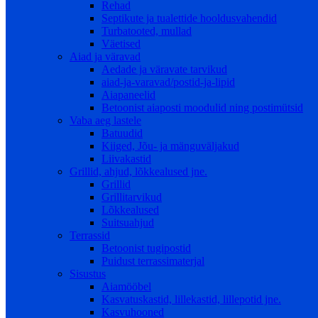
Rehad
Septikute ja tualettide hooldusvahendid
Turbatooted, mullad
Väetised
Aiad ja väravad
Aedade ja väravate tarvikud
aiad-ja-varavad/postid-ja-lipid
Aiapaneelid
Betoonist aiaposti moodulid ning postimütsid
Vaba aeg lastele
Batuudid
Kiiged, Jõu- ja mänguväljakud
Liivakastid
Grillid, ahjud, lõkkealused jne.
Grillid
Grillitarvikud
Lõkkealused
Suitsuahjud
Terrassid
Betoonist tugipostid
Puidust terrassimaterjal
Sisustus
Aiamööbel
Kasvatuskastid, lillekastid, lillepotid jne.
Kasvuhooned