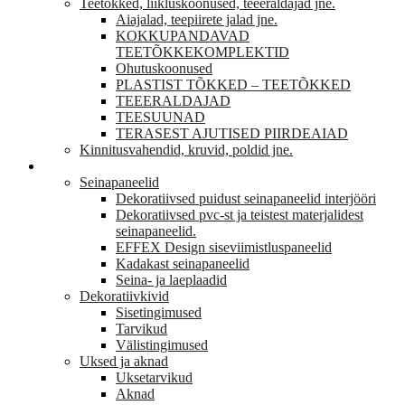
Teetõkked, liikluskoonused, teeeraldajad jne.
Aiajalad, teepiirete jalad jne.
KOKKUPANDAVAD
TEETÕKKEKOMPLEKTID
Ohutuskoonused
PLASTIST TÕKKED – TEETÕKKED
TEEERALDAJAD
TEESUUNAD
TERASEST AJUTISED PIIRDEAIAD
Kinnitusvahendid, kruvid, poldid jne.
VIIMISTLUS
Seinapaneelid
Dekoratiivsed puidust seinapaneelid interjööri
Dekoratiivsed pvc-st ja teistest materjalidest
seinapaneelid.
EFFEX Design siseviimistluspaneelid
Kadakast seinapaneelid
Seina- ja laeplaadid
Dekoratiivkivid
Sisetingimused
Tarvikud
Välistingimused
Uksed ja aknad
Uksetarvikud
Aknad