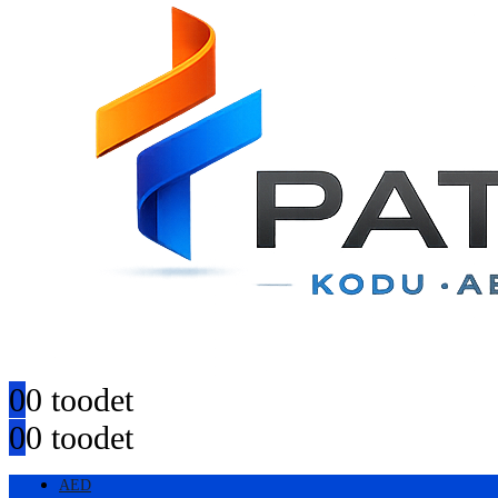
0
0 toodet
0
0 toodet
AED