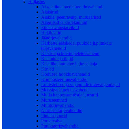
Haljastus
Aia- ja ilutaimede hooldusvahend
Aiakärud
Aiakile, peenravaip, muruäärised
Aiapritsid ja kastekannud
Ettekasvatustarvikud
Hekikäärid
Jäätõrjevahendid
Kärbeste,sääskede, puukide jt.putukate
tõrjevahendid
Kasside ja koerte peletusvahend
Kastmine ja tiigid
Kasulike putukate ligimeelitaja
Kirved
Kodused hooldusvahendid
Komposteerimisvahendid
Lubiväetised ja viljapuude tüvevalgendajad
Metssigade peletusvahend
Mulla happesuse tõstjad, testrid
Muruseemned
Mutitõrjevahendid
Näriliste tõrjevahendid
Pinnasepuurid
Pookevahad
Putukatõrjevahendid