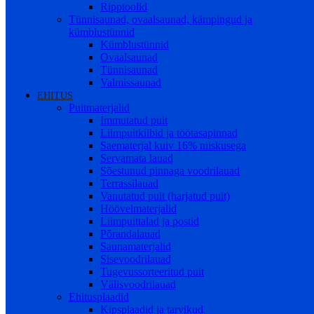
Ripptoolid
Tünnisaunad, ovaalsaunad, kämpingud ja
kümblustünnid
Kümblustünnid
Ovaalsaunad
Tünnisaunad
Valmissaunad
EHITUS
Puitmaterjalid
Immutatud puit
Liimpuitkilbid ja töötasapinnad
Saematerjal kuiv 16% niiskusega
Servamata lauad
Sõestunud pinnaga voodrilauad
Terrassilauad
Vanutatud puit (harjatud puit)
Höövelmaterjalid
Liimpuittalad ja postid
Põrandalauad
Saunamaterjalid
Sisevoodrilauad
Tugevussorteeritud puit
Välisvoodrilauad
Ehitusplaadid
Kipsplaadid ja tarvikud