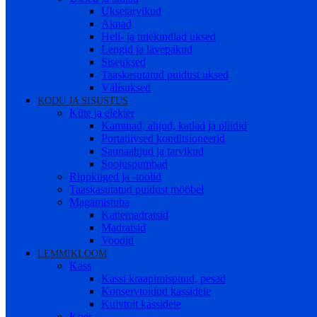
Uksetarvikud
Aknad
Heli- ja tulekindlad uksed
Lengid ja lävepakud
Siseuksed
Taaskasutatud puidust uksed
Välisuksed
KODU JA SISUSTUS
Küte ja elekter
Kaminad, ahjud, katlad ja pliidid
Portatiivsed konditsioneerid
Saunaahjud ja tarvikud
Soojuspumbad
Rippkiiged ja -toolid
Taaskasutatud puidust mööbel
Magamistuba
Kattemadratsid
Madratsid
Voodid
LEMMIKLOOM
Kass
Kassi kraapimispuud, pesad
Konservtoidud kassidele
Kuivtoit kassidele
Koer