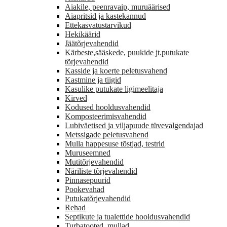
Aiakile, peenravaip, muruäärised
Aiapritsid ja kastekannud
Ettekasvatustarvikud
Hekikäärid
Jäätõrjevahendid
Kärbeste,sääskede, puukide jt.putukate
tõrjevahendid
Kasside ja koerte peletusvahend
Kastmine ja tiigid
Kasulike putukate ligimeelitaja
Kirved
Kodused hooldusvahendid
Komposteerimisvahendid
Lubiväetised ja viljapuude tüvevalgendajad
Metssigade peletusvahend
Mulla happesuse tõstjad, testrid
Muruseemned
Mutitõrjevahendid
Näriliste tõrjevahendid
Pinnasepuurid
Pookevahad
Putukatõrjevahendid
Rehad
Septikute ja tualettide hooldusvahendid
Turbatooted, mullad