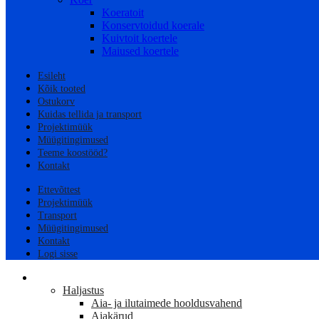
Koeratoit
Konservtoidud koerale
Kuivtoit koertele
Maiused koertele
Esileht
Kõik tooted
Ostukorv
Kuidas tellida ja transport
Projektimüük
Müügitingimused
Teeme koostööd?
Kontakt
Ettevõttest
Projektimüük
Transport
Müügitingimused
Kontakt
Logi sisse
AED
Haljastus
Aia- ja ilutaimede hooldusvahend
Aiakärud