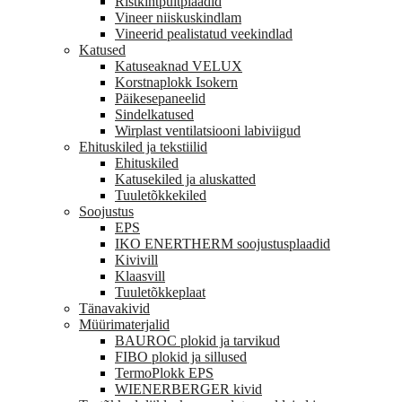
Ristkihtpuitplaadid
Vineer niiskuskindlam
Vineerid pealistatud veekindlad
Katused
Katuseaknad VELUX
Korstnaplokk Isokern
Päikesepaneelid
Sindelkatused
Wirplast ventilatsiooni labiviigud
Ehituskiled ja tekstiilid
Ehituskiled
Katusekiled ja aluskatted
Tuuletõkkekiled
Soojustus
EPS
IKO ENERTHERM soojustusplaadid
Kivivill
Klaasvill
Tuuletõkkeplaat
Tänavakivid
Müürimaterjalid
BAUROC plokid ja tarvikud
FIBO plokid ja sillused
TermoPlokk EPS
WIENERBERGER kivid