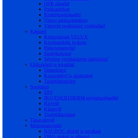
OSB plaadid
Puitlaastplaat
Ristkihtpuitplaadid
Vineer niiskuskindlam
Vineerid pealistatud veekindlad
Katused
Katuseaknad VELUX
Korstnaplokk Isokern
Päikesepaneelid
Sindelkatused
Wirplast ventilatsiooni labiviigud
Ehituskiled ja tekstiilid
Ehituskiled
Katusekiled ja aluskatted
Tuuletõkkekiled
Soojustus
EPS
IKO ENERTHERM soojustusplaadid
Kivivill
Klaasvill
Tuuletõkkeplaat
Tänavakivid
Müürimaterjalid
BAUROC plokid ja tarvikud
FIBO plokid ja sillused