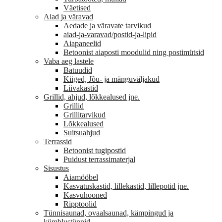
Väetised
Aiad ja väravad
Aedade ja väravate tarvikud
aiad-ja-varavad/postid-ja-lipid
Aiapaneelid
Betoonist aiaposti moodulid ning postimütsid
Vaba aeg lastele
Batuudid
Kiiged, Jõu- ja mänguväljakud
Liivakastid
Grillid, ahjud, lõkkealused jne.
Grillid
Grillitarvikud
Lõkkealused
Suitsuahjud
Terrassid
Betoonist tugipostid
Puidust terrassimaterjal
Sisustus
Aiamööbel
Kasvatuskastid, lillekastid, lillepotid jne.
Kasvuhooned
Ripptoolid
Tünnisaunad, ovaalsaunad, kämpingud ja
kümblustünnid