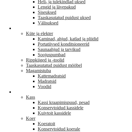
Heli- ja tulekindlad uksed
Lengid ja lävepakud
Siseuksed
Taaskasutatud puidust uksed
Välisuksed
KODU JA SISUSTUS
Küte ja elekter
Kaminad, ahjud, katlad ja pliidid
Portatiivsed konditsioneerid
Saunaahjud ja tarvikud
Soojuspumbad
Rippkiiged ja -toolid
Taaskasutatud puidust mööbel
Magamistuba
Kattemadratsid
Madratsid
Voodid
LEMMIKLOOM
Kass
Kassi kraapimispuud, pesad
Konservtoidud kassidele
Kuivtoit kassidele
Koer
Koeratoit
Konservtoidud koerale