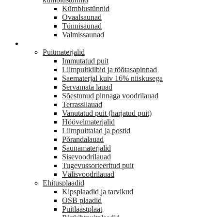
Kümblustünnid
Ovaalsaunad
Tünnisaunad
Valmissaunad
EHITUS
Puitmaterjalid
Immutatud puit
Liimpuitkilbid ja töötasapinnad
Saematerjal kuiv 16% niiskusega
Servamata lauad
Sõestunud pinnaga voodrilauad
Terrassilauad
Vanutatud puit (harjatud puit)
Höövelmaterjalid
Liimpuittalad ja postid
Põrandalauad
Saunamaterjalid
Sisevoodrilauad
Tugevussorteeritud puit
Välisvoodrilauad
Ehitusplaadid
Kipsplaadid ja tarvikud
OSB plaadid
Puitlaastplaat