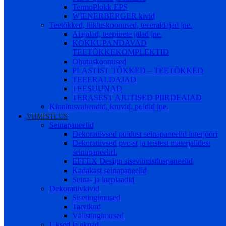
TermoPlokk EPS
WIENERBERGER kivid
Teetõkked, liikluskoonused, teeeraldajad jne.
Aiajalad, teepiirete jalad jne.
KOKKUPANDAVAD
TEETÕKKEKOMPLEKTID
Ohutuskoonused
PLASTIST TÕKKED – TEETÕKKED
TEEERALDAJAD
TEESUUNAD
TERASEST AJUTISED PIIRDEAIAD
Kinnitusvahendid, kruvid, poldid jne.
VIIMISTLUS
Seinapaneelid
Dekoratiivsed puidust seinapaneelid interjööri
Dekoratiivsed pvc-st ja teistest materjalidest
seinapaneelid.
EFFEX Design siseviimistluspaneelid
Kadakast seinapaneelid
Seina- ja laeplaadid
Dekoratiivkivid
Sisetingimused
Tarvikud
Välistingimused
Uksed ja aknad