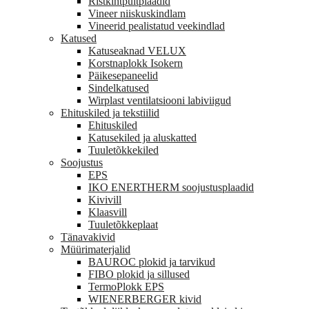
Ristkihtpuitplaadid
Vineer niiskuskindlam
Vineerid pealistatud veekindlad
Katused
Katuseaknad VELUX
Korstnaplokk Isokern
Päikesepaneelid
Sindelkatused
Wirplast ventilatsiooni labiviigud
Ehituskiled ja tekstiilid
Ehituskiled
Katusekiled ja aluskatted
Tuuletõkkekiled
Soojustus
EPS
IKO ENERTHERM soojustusplaadid
Kivivill
Klaasvill
Tuuletõkkeplaat
Tänavakivid
Müürimaterjalid
BAUROC plokid ja tarvikud
FIBO plokid ja sillused
TermoPlokk EPS
WIENERBERGER kivid