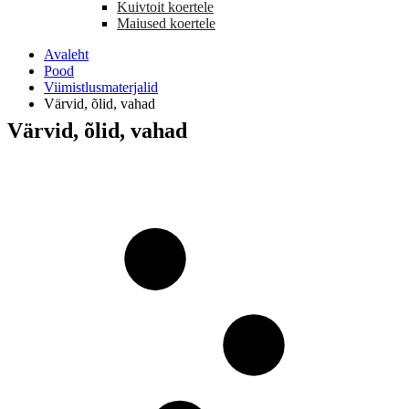
Kuivtoit koertele
Maiused koertele
Avaleht
Pood
Viimistlusmaterjalid
Värvid, õlid, vahad
Värvid, õlid, vahad