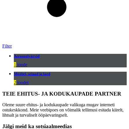
Filter
Aerosoolvärvid
1
toode
Mööbel, seinad ja laed
2
toodet
TEIE EHITUS- JA KODUKAUPADE PARTNER
Oleme suure ehitus- ja kodukaupade valikuga mugav interneti
ostukeskkond. Meie veebipoes on võimalik tellimusi esitada kiirelt,
lihtsalt ja turvaliselt ööpäevaringselt.
Jälgi meid ka sotsiaalmeedias