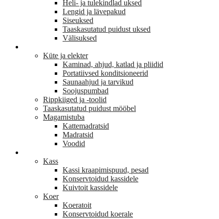
Heli- ja tulekindlad uksed
Lengid ja lävepakud
Siseuksed
Taaskasutatud puidust uksed
Välisuksed
KODU JA SISUSTUS
Küte ja elekter
Kaminad, ahjud, katlad ja pliidid
Portatiivsed konditsioneerid
Saunaahjud ja tarvikud
Soojuspumbad
Rippkiiged ja -toolid
Taaskasutatud puidust mööbel
Magamistuba
Kattemadratsid
Madratsid
Voodid
LEMMIKLOOM
Kass
Kassi kraapimispuud, pesad
Konservtoidud kassidele
Kuivtoit kassidele
Koer
Koeratoit
Konservtoidud koerale