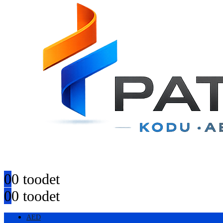
0
0 toodet
0
0 toodet
AED