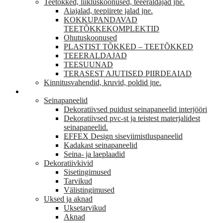
Teetõkked, liikluskoonused, teeeraldajad jne.
Aiajalad, teepiirete jalad jne.
KOKKUPANDAVAD
TEETÕKKEKOMPLEKTID
Ohutuskoonused
PLASTIST TÕKKED – TEETÕKKED
TEEERALDAJAD
TEESUUNAD
TERASEST AJUTISED PIIRDEAIAD
Kinnitusvahendid, kruvid, poldid jne.
VIIMISTLUS
Seinapaneelid
Dekoratiivsed puidust seinapaneelid interjööri
Dekoratiivsed pvc-st ja teistest materjalidest
seinapaneelid.
EFFEX Design siseviimistluspaneelid
Kadakast seinapaneelid
Seina- ja laeplaadid
Dekoratiivkivid
Sisetingimused
Tarvikud
Välistingimused
Uksed ja aknad
Uksetarvikud
Aknad