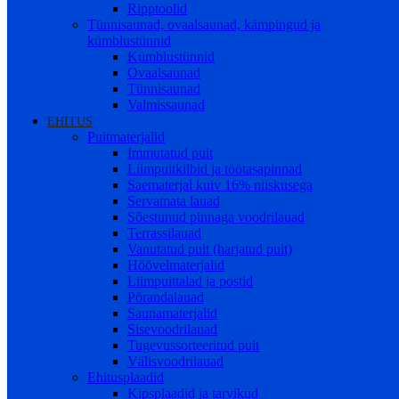
Ripptoolid
Tünnisaunad, ovaalsaunad, kämpingud ja
kümblustünnid
Kümblustünnid
Ovaalsaunad
Tünnisaunad
Valmissaunad
EHITUS
Puitmaterjalid
Immutatud puit
Liimpuitkilbid ja töötasapinnad
Saematerjal kuiv 16% niiskusega
Servamata lauad
Sõestunud pinnaga voodrilauad
Terrassilauad
Vanutatud puit (harjatud puit)
Höövelmaterjalid
Liimpuittalad ja postid
Põrandalauad
Saunamaterjalid
Sisevoodrilauad
Tugevussorteeritud puit
Välisvoodrilauad
Ehitusplaadid
Kipsplaadid ja tarvikud