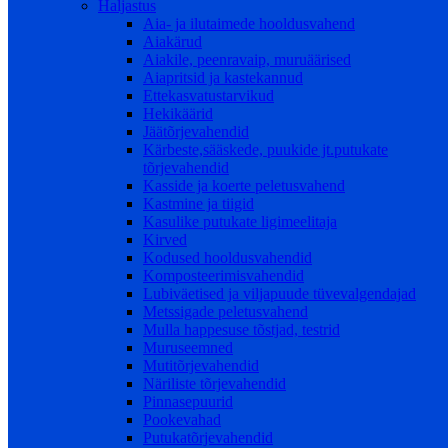
Haljastus
Aia- ja ilutaimede hooldusvahend
Aiakärud
Aiakile, peenravaip, muruäärised
Aiapritsid ja kastekannud
Ettekasvatustarvikud
Hekikäärid
Jäätõrjevahendid
Kärbeste,sääskede, puukide jt.putukate
tõrjevahendid
Kasside ja koerte peletusvahend
Kastmine ja tiigid
Kasulike putukate ligimeelitaja
Kirved
Kodused hooldusvahendid
Komposteerimisvahendid
Lubiväetised ja viljapuude tüvevalgendajad
Metssigade peletusvahend
Mulla happesuse tõstjad, testrid
Muruseemned
Mutitõrjevahendid
Näriliste tõrjevahendid
Pinnasepuurid
Pookevahad
Putukatõrjevahendid