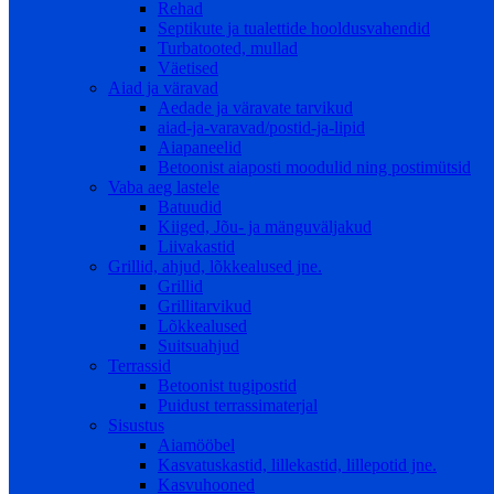
Rehad
Septikute ja tualettide hooldusvahendid
Turbatooted, mullad
Väetised
Aiad ja väravad
Aedade ja väravate tarvikud
aiad-ja-varavad/postid-ja-lipid
Aiapaneelid
Betoonist aiaposti moodulid ning postimütsid
Vaba aeg lastele
Batuudid
Kiiged, Jõu- ja mänguväljakud
Liivakastid
Grillid, ahjud, lõkkealused jne.
Grillid
Grillitarvikud
Lõkkealused
Suitsuahjud
Terrassid
Betoonist tugipostid
Puidust terrassimaterjal
Sisustus
Aiamööbel
Kasvatuskastid, lillekastid, lillepotid jne.
Kasvuhooned