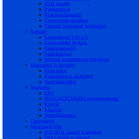
OSB plaadid
Puitlaastplaat
Ristkihtpuitplaadid
Vineer niiskuskindlam
Vineerid pealistatud veekindlad
Katused
Katuseaknad VELUX
Korstnaplokk Isokern
Päikesepaneelid
Sindelkatused
Wirplast ventilatsiooni labiviigud
Ehituskiled ja tekstiilid
Ehituskiled
Katusekiled ja aluskatted
Tuuletõkkekiled
Soojustus
EPS
IKO ENERTHERM soojustusplaadid
Kivivill
Klaasvill
Tuuletõkkeplaat
Tänavakivid
Müürimaterjalid
BAUROC plokid ja tarvikud
FIBO plokid ja sillused