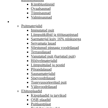
Kümblustünnid
Ovaalsaunad
Tünnisaunad
Valmissaunad
EHITUS
Puitmaterjalid
Immutatud puit
Liimpuitkilbid ja töötasapinnad
Saematerjal kuiv 16% niiskusega
Servamata lauad
Sõestunud pinnaga voodrilauad
Terrassilauad
Vanutatud puit (harjatud puit)
Höövelmaterjalid
Liimpuittalad ja postid
Põrandalauad
Saunamaterjalid
Sisevoodrilauad
Tugevussorteeritud puit
Välisvoodrilauad
Ehitusplaadid
Kipsplaadid ja tarvikud
OSB plaadid
Puitlaastplaat