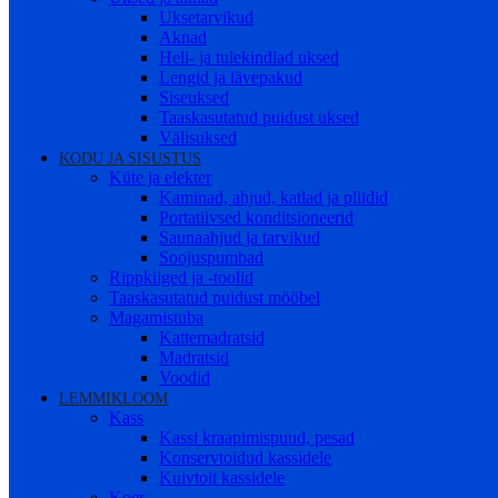
Uksetarvikud
Aknad
Heli- ja tulekindlad uksed
Lengid ja lävepakud
Siseuksed
Taaskasutatud puidust uksed
Välisuksed
KODU JA SISUSTUS
Küte ja elekter
Kaminad, ahjud, katlad ja pliidid
Portatiivsed konditsioneerid
Saunaahjud ja tarvikud
Soojuspumbad
Rippkiiged ja -toolid
Taaskasutatud puidust mööbel
Magamistuba
Kattemadratsid
Madratsid
Voodid
LEMMIKLOOM
Kass
Kassi kraapimispuud, pesad
Konservtoidud kassidele
Kuivtoit kassidele
Koer