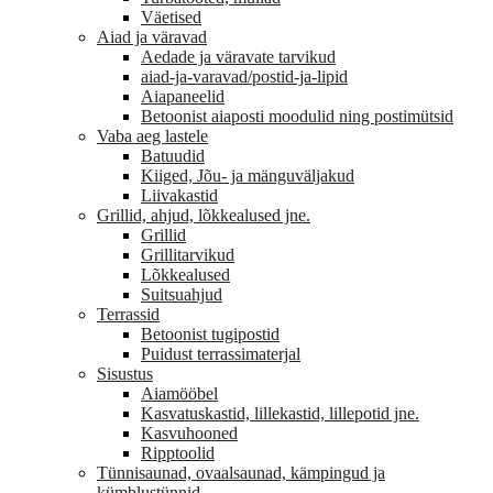
Väetised
Aiad ja väravad
Aedade ja väravate tarvikud
aiad-ja-varavad/postid-ja-lipid
Aiapaneelid
Betoonist aiaposti moodulid ning postimütsid
Vaba aeg lastele
Batuudid
Kiiged, Jõu- ja mänguväljakud
Liivakastid
Grillid, ahjud, lõkkealused jne.
Grillid
Grillitarvikud
Lõkkealused
Suitsuahjud
Terrassid
Betoonist tugipostid
Puidust terrassimaterjal
Sisustus
Aiamööbel
Kasvatuskastid, lillekastid, lillepotid jne.
Kasvuhooned
Ripptoolid
Tünnisaunad, ovaalsaunad, kämpingud ja
kümblustünnid