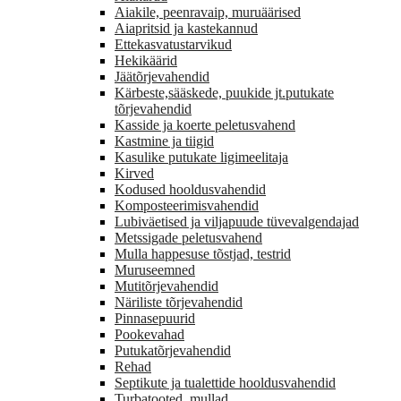
Aiakile, peenravaip, muruäärised
Aiapritsid ja kastekannud
Ettekasvatustarvikud
Hekikäärid
Jäätõrjevahendid
Kärbeste,sääskede, puukide jt.putukate
tõrjevahendid
Kasside ja koerte peletusvahend
Kastmine ja tiigid
Kasulike putukate ligimeelitaja
Kirved
Kodused hooldusvahendid
Komposteerimisvahendid
Lubiväetised ja viljapuude tüvevalgendajad
Metssigade peletusvahend
Mulla happesuse tõstjad, testrid
Muruseemned
Mutitõrjevahendid
Näriliste tõrjevahendid
Pinnasepuurid
Pookevahad
Putukatõrjevahendid
Rehad
Septikute ja tualettide hooldusvahendid
Turbatooted, mullad