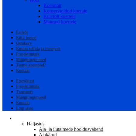
Koeratoit
Konservtoidud koerale
Kuivtoit koertele
Maiused koertele
Esileht
Kõik tooted
Ostukorv
Kuidas tellida ja transport
Projektimüük
Müügitingimused
Teeme koostööd?
Kontakt
Ettevõttest
Projektimüük
Transport
Müügitingimused
Kontakt
Logi sisse
AED
Haljastus
Aia- ja ilutaimede hooldusvahend
Aiakärud