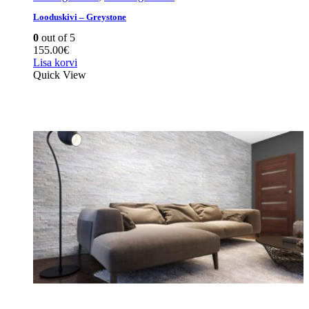
Looduskivi – Greystone
0
out of 5
155.00
€
Lisa korvi
Quick View