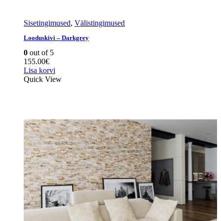
Sisetingimused
,
Välistingimused
Looduskivi – Darkgrey
0
out of 5
155.00
€
Lisa korvi
Quick View