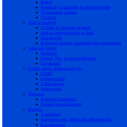
Rehad
Septikute ja tualettide hooldusvahendid
Turbatooted, mullad
Väetised
Aiad ja väravad
Aedade ja väravate tarvikud
aiad-ja-varavad/postid-ja-lipid
Aiapaneelid
Betoonist aiaposti moodulid ning postimütsid
Vaba aeg lastele
Batuudid
Kiiged, Jõu- ja mänguväljakud
Liivakastid
Grillid, ahjud, lõkkealused jne.
Grillid
Grillitarvikud
Lõkkealused
Suitsuahjud
Terrassid
Betoonist tugipostid
Puidust terrassimaterjal
Sisustus
Aiamööbel
Kasvatuskastid, lillekastid, lillepotid jne.
Kasvuhooned