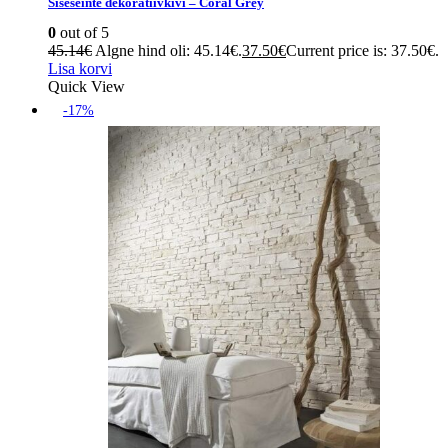
Siseseinte dekoratiivkivi – Coral Grey
0
out of 5
45.14
€
Algne hind oli: 45.14€.
37.50
€
Current price is: 37.50€.
Lisa korvi
Quick View
-17%