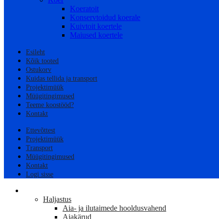
Koeratoit
Konservtoidud koerale
Kuivtoit koertele
Maiused koertele
Esileht
Kõik tooted
Ostukorv
Kuidas tellida ja transport
Projektimüük
Müügitingimused
Teeme koostööd?
Kontakt
Ettevõttest
Projektimüük
Transport
Müügitingimused
Kontakt
Logi sisse
AED
Haljastus
Aia- ja ilutaimede hooldusvahend
Aiakärud