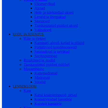
Uksetarvikud
Aknad
Heli- ja tulekindlad uksed
Lengid ja lävepakud
Siseuksed
Taaskasutatud puidust uksed
Välisuksed
KODU JA SISUSTUS
Küte ja elekter
Kaminad, ahjud, katlad ja pliidid
Portatiivsed konditsioneerid
Saunaahjud ja tarvikud
Soojuspumbad
Rippkiiged ja -toolid
Taaskasutatud puidust mööbel
Magamistuba
Kattemadratsid
Madratsid
Voodid
LEMMIKLOOM
Kass
Kassi kraapimispuud, pesad
Konservtoidud kassidele
Kuivtoit kassidele
Koer