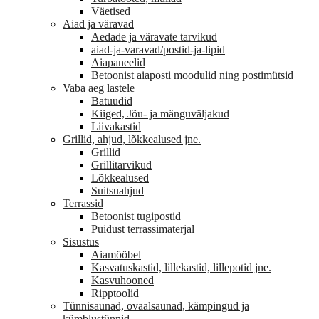
Väetised
Aiad ja väravad
Aedade ja väravate tarvikud
aiad-ja-varavad/postid-ja-lipid
Aiapaneelid
Betoonist aiaposti moodulid ning postimütsid
Vaba aeg lastele
Batuudid
Kiiged, Jõu- ja mänguväljakud
Liivakastid
Grillid, ahjud, lõkkealused jne.
Grillid
Grillitarvikud
Lõkkealused
Suitsuahjud
Terrassid
Betoonist tugipostid
Puidust terrassimaterjal
Sisustus
Aiamööbel
Kasvatuskastid, lillekastid, lillepotid jne.
Kasvuhooned
Ripptoolid
Tünnisaunad, ovaalsaunad, kämpingud ja
kümblustünnid