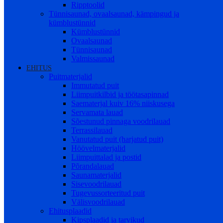
Ripptoolid
Tünnisaunad, ovaalsaunad, kämpingud ja
kümblustünnid
Kümblustünnid
Ovaalsaunad
Tünnisaunad
Valmissaunad
EHITUS
Puitmaterjalid
Immutatud puit
Liimpuitkilbid ja töötasapinnad
Saematerjal kuiv 16% niiskusega
Servamata lauad
Sõestunud pinnaga voodrilauad
Terrassilauad
Vanutatud puit (harjatud puit)
Höövelmaterjalid
Liimpuittalad ja postid
Põrandalauad
Saunamaterjalid
Sisevoodrilauad
Tugevussorteeritud puit
Välisvoodrilauad
Ehitusplaadid
Kipsplaadid ja tarvikud