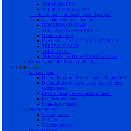
TermoPlokk EPS
WIENERBERGER kivid
Teetõkked, liikluskoonused, teeeraldajad jne.
Aiajalad, teepiirete jalad jne.
KOKKUPANDAVAD
TEETÕKKEKOMPLEKTID
Ohutuskoonused
PLASTIST TÕKKED – TEETÕKKED
TEEERALDAJAD
TEESUUNAD
TERASEST AJUTISED PIIRDEAIAD
Kinnitusvahendid, kruvid, poldid jne.
VIIMISTLUS
Seinapaneelid
Dekoratiivsed puidust seinapaneelid interjööri
Dekoratiivsed pvc-st ja teistest materjalidest
seinapaneelid.
EFFEX Design siseviimistluspaneelid
Kadakast seinapaneelid
Seina- ja laeplaadid
Dekoratiivkivid
Sisetingimused
Tarvikud
Välistingimused
Uksed ja aknad