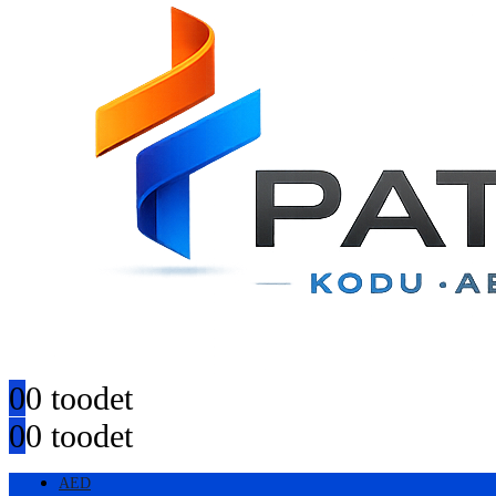
0
0 toodet
0
0 toodet
AED