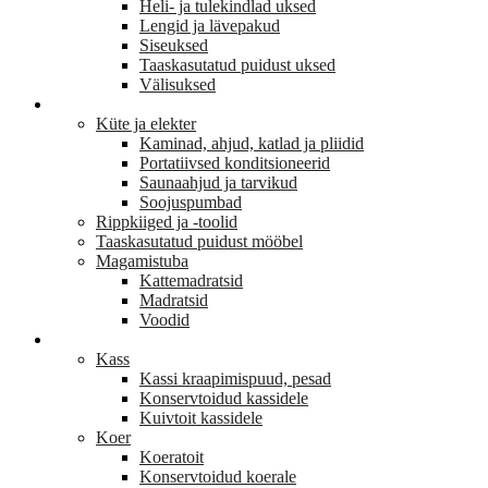
Heli- ja tulekindlad uksed
Lengid ja lävepakud
Siseuksed
Taaskasutatud puidust uksed
Välisuksed
KODU JA SISUSTUS
Küte ja elekter
Kaminad, ahjud, katlad ja pliidid
Portatiivsed konditsioneerid
Saunaahjud ja tarvikud
Soojuspumbad
Rippkiiged ja -toolid
Taaskasutatud puidust mööbel
Magamistuba
Kattemadratsid
Madratsid
Voodid
LEMMIKLOOM
Kass
Kassi kraapimispuud, pesad
Konservtoidud kassidele
Kuivtoit kassidele
Koer
Koeratoit
Konservtoidud koerale