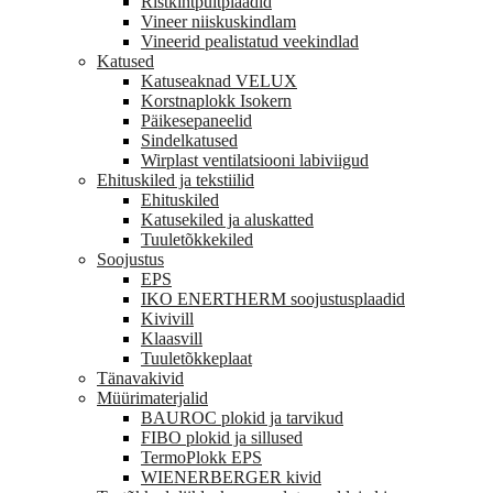
Ristkihtpuitplaadid
Vineer niiskuskindlam
Vineerid pealistatud veekindlad
Katused
Katuseaknad VELUX
Korstnaplokk Isokern
Päikesepaneelid
Sindelkatused
Wirplast ventilatsiooni labiviigud
Ehituskiled ja tekstiilid
Ehituskiled
Katusekiled ja aluskatted
Tuuletõkkekiled
Soojustus
EPS
IKO ENERTHERM soojustusplaadid
Kivivill
Klaasvill
Tuuletõkkeplaat
Tänavakivid
Müürimaterjalid
BAUROC plokid ja tarvikud
FIBO plokid ja sillused
TermoPlokk EPS
WIENERBERGER kivid