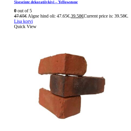
Siseseinte dekoratiivkivi – Yellowstone
0
out of 5
47.65
€
Algne hind oli: 47.65€.
39.58
€
Current price is: 39.58€.
Lisa korvi
Quick View