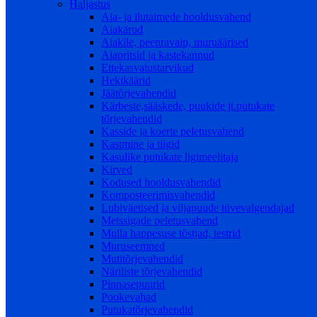
Haljastus
Aia- ja ilutaimede hooldusvahend
Aiakärud
Aiakile, peenravaip, muruäärised
Aiapritsid ja kastekannud
Ettekasvatustarvikud
Hekikäärid
Jäätõrjevahendid
Kärbeste,sääskede, puukide jt.putukate
tõrjevahendid
Kasside ja koerte peletusvahend
Kastmine ja tiigid
Kasulike putukate ligimeelitaja
Kirved
Kodused hooldusvahendid
Komposteerimisvahendid
Lubiväetised ja viljapuude tüvevalgendajad
Metssigade peletusvahend
Mulla happesuse tõstjad, testrid
Muruseemned
Mutitõrjevahendid
Näriliste tõrjevahendid
Pinnasepuurid
Pookevahad
Putukatõrjevahendid