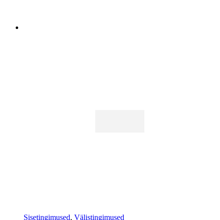
Sisetingimused
,
Välistingimused