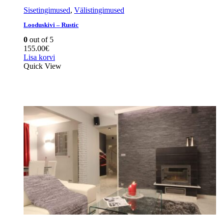
Sisetingimused
,
Välistingimused
Looduskivi – Rustic
0
out of 5
155.00
€
Lisa korvi
Quick View