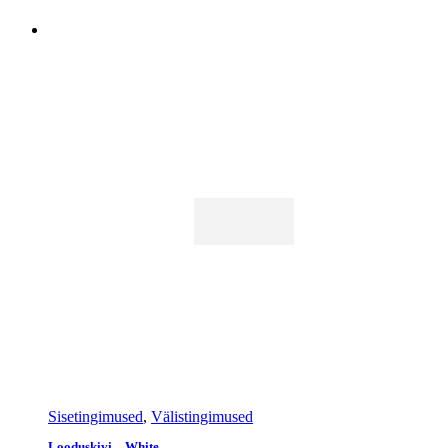
Sisetingimused
,
Välistingimused
Looduskivi – White