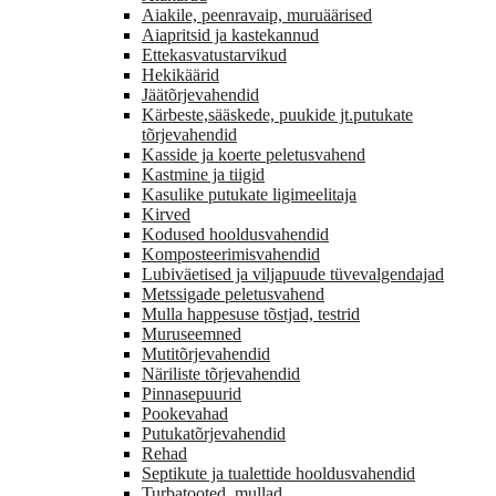
Aiakile, peenravaip, muruäärised
Aiapritsid ja kastekannud
Ettekasvatustarvikud
Hekikäärid
Jäätõrjevahendid
Kärbeste,sääskede, puukide jt.putukate
tõrjevahendid
Kasside ja koerte peletusvahend
Kastmine ja tiigid
Kasulike putukate ligimeelitaja
Kirved
Kodused hooldusvahendid
Komposteerimisvahendid
Lubiväetised ja viljapuude tüvevalgendajad
Metssigade peletusvahend
Mulla happesuse tõstjad, testrid
Muruseemned
Mutitõrjevahendid
Näriliste tõrjevahendid
Pinnasepuurid
Pookevahad
Putukatõrjevahendid
Rehad
Septikute ja tualettide hooldusvahendid
Turbatooted, mullad