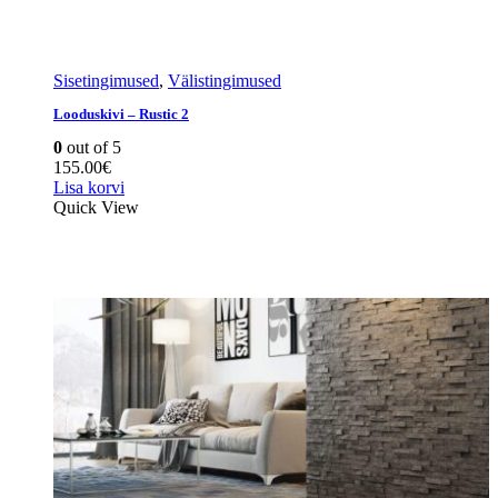
Sisetingimused
,
Välistingimused
Looduskivi – Rustic 2
0
out of 5
155.00
€
Lisa korvi
Quick View