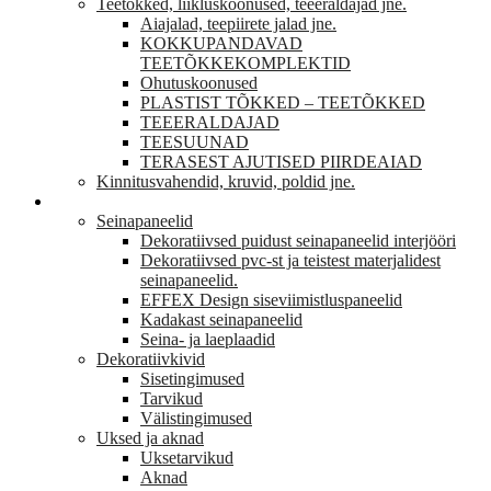
Teetõkked, liikluskoonused, teeeraldajad jne.
Aiajalad, teepiirete jalad jne.
KOKKUPANDAVAD
TEETÕKKEKOMPLEKTID
Ohutuskoonused
PLASTIST TÕKKED – TEETÕKKED
TEEERALDAJAD
TEESUUNAD
TERASEST AJUTISED PIIRDEAIAD
Kinnitusvahendid, kruvid, poldid jne.
VIIMISTLUS
Seinapaneelid
Dekoratiivsed puidust seinapaneelid interjööri
Dekoratiivsed pvc-st ja teistest materjalidest
seinapaneelid.
EFFEX Design siseviimistluspaneelid
Kadakast seinapaneelid
Seina- ja laeplaadid
Dekoratiivkivid
Sisetingimused
Tarvikud
Välistingimused
Uksed ja aknad
Uksetarvikud
Aknad