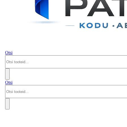
Otsi
Otsi