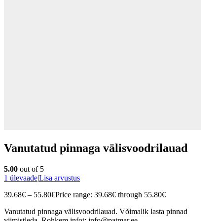
Vanutatud pinnaga välisvoodrilauad
5.00
out of 5
1
ülevaade
|
Lisa arvustus
39.68
€
–
55.80
€
Price range: 39.68€ through 55.80€
Vanutatud pinnaga välisvoodrilauad. Võimalik lasta pinnad
viimistleda. Rohkem infot: info@patmar.ee