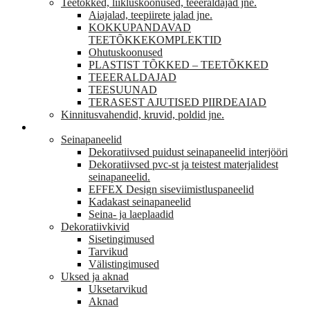
Teetõkked, liikluskoonused, teeeraldajad jne.
Aiajalad, teepiirete jalad jne.
KOKKUPANDAVAD
TEETÕKKEKOMPLEKTID
Ohutuskoonused
PLASTIST TÕKKED – TEETÕKKED
TEEERALDAJAD
TEESUUNAD
TERASEST AJUTISED PIIRDEAIAD
Kinnitusvahendid, kruvid, poldid jne.
VIIMISTLUS
Seinapaneelid
Dekoratiivsed puidust seinapaneelid interjööri
Dekoratiivsed pvc-st ja teistest materjalidest
seinapaneelid.
EFFEX Design siseviimistluspaneelid
Kadakast seinapaneelid
Seina- ja laeplaadid
Dekoratiivkivid
Sisetingimused
Tarvikud
Välistingimused
Uksed ja aknad
Uksetarvikud
Aknad