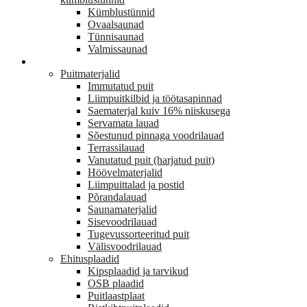
Kümblustünnid
Ovaalsaunad
Tünnisaunad
Valmissaunad
EHITUS
Puitmaterjalid
Immutatud puit
Liimpuitkilbid ja töötasapinnad
Saematerjal kuiv 16% niiskusega
Servamata lauad
Sõestunud pinnaga voodrilauad
Terrassilauad
Vanutatud puit (harjatud puit)
Höövelmaterjalid
Liimpuittalad ja postid
Põrandalauad
Saunamaterjalid
Sisevoodrilauad
Tugevussorteeritud puit
Välisvoodrilauad
Ehitusplaadid
Kipsplaadid ja tarvikud
OSB plaadid
Puitlaastplaat