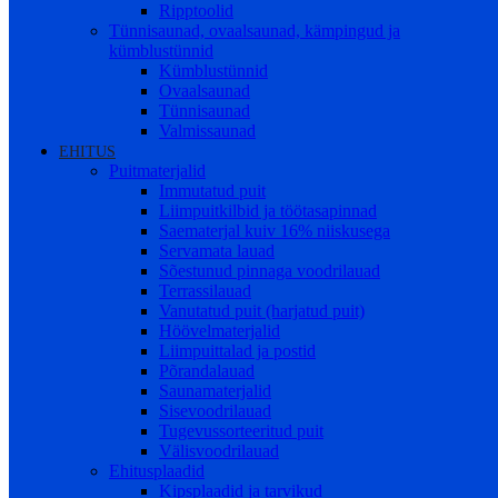
Ripptoolid
Tünnisaunad, ovaalsaunad, kämpingud ja
kümblustünnid
Kümblustünnid
Ovaalsaunad
Tünnisaunad
Valmissaunad
EHITUS
Puitmaterjalid
Immutatud puit
Liimpuitkilbid ja töötasapinnad
Saematerjal kuiv 16% niiskusega
Servamata lauad
Sõestunud pinnaga voodrilauad
Terrassilauad
Vanutatud puit (harjatud puit)
Höövelmaterjalid
Liimpuittalad ja postid
Põrandalauad
Saunamaterjalid
Sisevoodrilauad
Tugevussorteeritud puit
Välisvoodrilauad
Ehitusplaadid
Kipsplaadid ja tarvikud