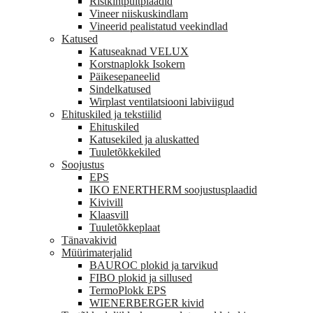
Ristkihtpuitplaadid
Vineer niiskuskindlam
Vineerid pealistatud veekindlad
Katused
Katuseaknad VELUX
Korstnaplokk Isokern
Päikesepaneelid
Sindelkatused
Wirplast ventilatsiooni labiviigud
Ehituskiled ja tekstiilid
Ehituskiled
Katusekiled ja aluskatted
Tuuletõkkekiled
Soojustus
EPS
IKO ENERTHERM soojustusplaadid
Kivivill
Klaasvill
Tuuletõkkeplaat
Tänavakivid
Müürimaterjalid
BAUROC plokid ja tarvikud
FIBO plokid ja sillused
TermoPlokk EPS
WIENERBERGER kivid