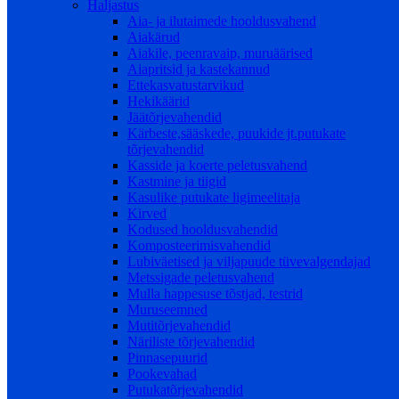
Haljastus
Aia- ja ilutaimede hooldusvahend
Aiakärud
Aiakile, peenravaip, muruäärised
Aiapritsid ja kastekannud
Ettekasvatustarvikud
Hekikäärid
Jäätõrjevahendid
Kärbeste,sääskede, puukide jt.putukate
tõrjevahendid
Kasside ja koerte peletusvahend
Kastmine ja tiigid
Kasulike putukate ligimeelitaja
Kirved
Kodused hooldusvahendid
Komposteerimisvahendid
Lubiväetised ja viljapuude tüvevalgendajad
Metssigade peletusvahend
Mulla happesuse tõstjad, testrid
Muruseemned
Mutitõrjevahendid
Näriliste tõrjevahendid
Pinnasepuurid
Pookevahad
Putukatõrjevahendid