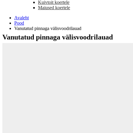
Kuivtoit koertele
Maiused koertele
Avaleht
Pood
Vanutatud pinnaga välisvoodrilauad
Vanutatud pinnaga välisvoodrilauad