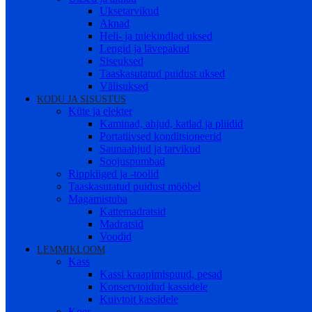
Uksetarvikud
Aknad
Heli- ja tulekindlad uksed
Lengid ja lävepakud
Siseuksed
Taaskasutatud puidust uksed
Välisuksed
KODU JA SISUSTUS
Küte ja elekter
Kaminad, ahjud, katlad ja pliidid
Portatiivsed konditsioneerid
Saunaahjud ja tarvikud
Soojuspumbad
Rippkiiged ja -toolid
Taaskasutatud puidust mööbel
Magamistuba
Kattemadratsid
Madratsid
Voodid
LEMMIKLOOM
Kass
Kassi kraapimispuud, pesad
Konservtoidud kassidele
Kuivtoit kassidele
Koer