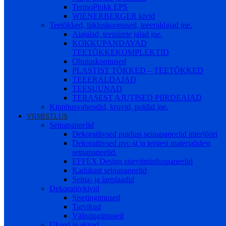
TermoPlokk EPS
WIENERBERGER kivid
Teetõkked, liikluskoonused, teeeraldajad jne.
Aiajalad, teepiirete jalad jne.
KOKKUPANDAVAD
TEETÕKKEKOMPLEKTID
Ohutuskoonused
PLASTIST TÕKKED – TEETÕKKED
TEEERALDAJAD
TEESUUNAD
TERASEST AJUTISED PIIRDEAIAD
Kinnitusvahendid, kruvid, poldid jne.
VIIMISTLUS
Seinapaneelid
Dekoratiivsed puidust seinapaneelid interjööri
Dekoratiivsed pvc-st ja teistest materjalidest
seinapaneelid.
EFFEX Design siseviimistluspaneelid
Kadakast seinapaneelid
Seina- ja laeplaadid
Dekoratiivkivid
Sisetingimused
Tarvikud
Välistingimused
Uksed ja aknad