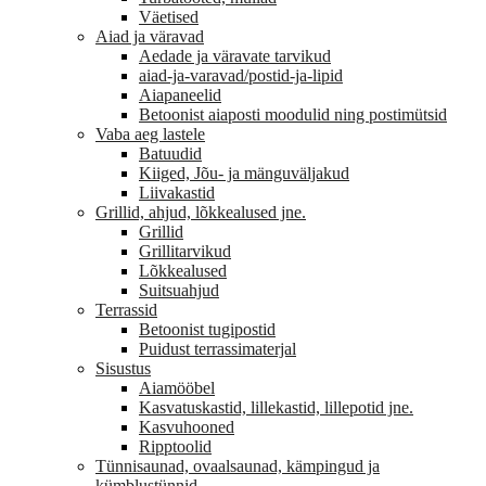
Väetised
Aiad ja väravad
Aedade ja väravate tarvikud
aiad-ja-varavad/postid-ja-lipid
Aiapaneelid
Betoonist aiaposti moodulid ning postimütsid
Vaba aeg lastele
Batuudid
Kiiged, Jõu- ja mänguväljakud
Liivakastid
Grillid, ahjud, lõkkealused jne.
Grillid
Grillitarvikud
Lõkkealused
Suitsuahjud
Terrassid
Betoonist tugipostid
Puidust terrassimaterjal
Sisustus
Aiamööbel
Kasvatuskastid, lillekastid, lillepotid jne.
Kasvuhooned
Ripptoolid
Tünnisaunad, ovaalsaunad, kämpingud ja
kümblustünnid