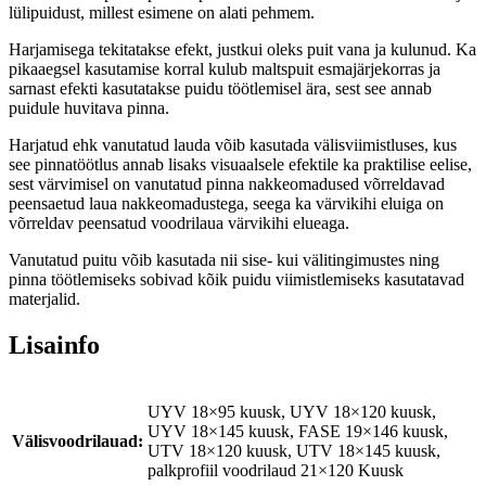
lülipuidust, millest esimene on alati pehmem.
Harjamisega tekitatakse efekt, justkui oleks puit vana ja kulunud. Ka
pikaaegsel kasutamise korral kulub maltspuit esmajärjekorras ja
sarnast efekti kasutatakse puidu töötlemisel ära, sest see annab
puidule huvitava pinna.
Harjatud ehk vanutatud lauda võib kasutada välisviimistluses, kus
see pinnatöötlus annab lisaks visuaalsele efektile ka praktilise eelise,
sest värvimisel on vanutatud pinna nakkeomadused võrreldavad
peensaetud laua nakkeomadustega, seega ka värvikihi eluiga on
võrreldav peensatud voodrilaua värvikihi elueaga.
Vanutatud puitu võib kasutada nii sise- kui välitingimustes ning
pinna töötlemiseks sobivad kõik puidu viimistlemiseks kasutatavad
materjalid.
Lisainfo
UYV 18×95 kuusk, UYV 18×120 kuusk,
UYV 18×145 kuusk, FASE 19×146 kuusk,
Välisvoodrilauad:
UTV 18×120 kuusk, UTV 18×145 kuusk,
palkprofiil voodrilaud 21×120 Kuusk