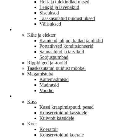
Heli- ja tulekindlad uksed
Lengid ja lävepakud
Siseuksed
Taaskasutatud puidust uksed
Välisuksed
KODU JA SISUSTUS
Küte ja elekter
Kaminad, ahjud, katlad ja pliidid
Portatiivsed konditsioneerid
Saunaahjud ja tarvikud
Soojuspumbad
Rippkiiged ja -toolid
Taaskasutatud puidust mööbel
Magamistuba
Kattemadratsid
Madratsid
Voodid
LEMMIKLOOM
Kass
Kassi kraapimispuud, pesad
Konservtoidud kassidele
Kuivtoit kassidele
Koer
Koeratoit
Konservtoidud koerale