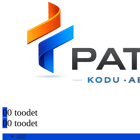
0
0 toodet
0
0 toodet
AED