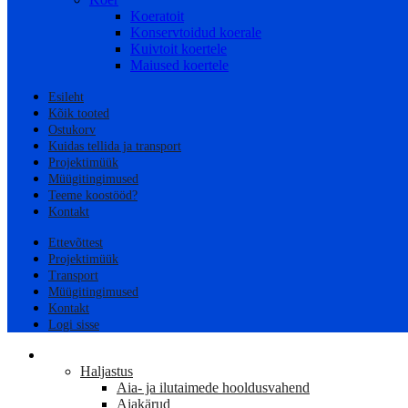
Koeratoit
Konservtoidud koerale
Kuivtoit koertele
Maiused koertele
Esileht
Kõik tooted
Ostukorv
Kuidas tellida ja transport
Projektimüük
Müügitingimused
Teeme koostööd?
Kontakt
Ettevõttest
Projektimüük
Transport
Müügitingimused
Kontakt
Logi sisse
AED
Haljastus
Aia- ja ilutaimede hooldusvahend
Aiakärud