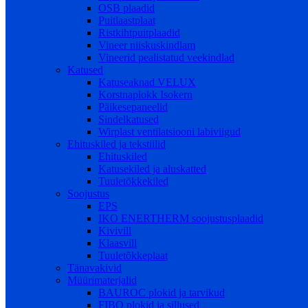
OSB plaadid
Puitlaastplaat
Ristkihtpuitplaadid
Vineer niiskuskindlam
Vineerid pealistatud veekindlad
Katused
Katuseaknad VELUX
Korstnaplokk Isokern
Päikesepaneelid
Sindelkatused
Wirplast ventilatsiooni labiviigud
Ehituskiled ja tekstiilid
Ehituskiled
Katusekiled ja aluskatted
Tuuletõkkekiled
Soojustus
EPS
IKO ENERTHERM soojustusplaadid
Kivivill
Klaasvill
Tuuletõkkeplaat
Tänavakivid
Müürimaterjalid
BAUROC plokid ja tarvikud
FIBO plokid ja sillused