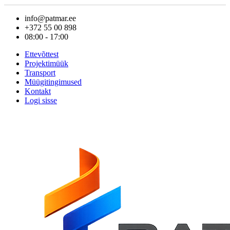
info@patmar.ee
+372 55 00 898
08:00 - 17:00
Ettevõttest
Projektimüük
Transport
Müügitingimused
Kontakt
Logi sisse