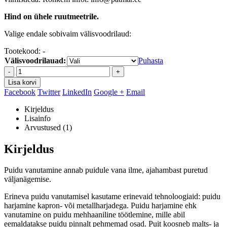
Hind on ühele ruutmeetrile.
Valige endale sobivaim välisvoodrilaud:
Tootekood:
-
Välisvoodrilauad:
Puhasta
-
+
Lisa korvi
Facebook
Twitter
LinkedIn
Google +
Email
Kirjeldus
Lisainfo
Arvustused (1)
Kirjeldus
Puidu vanutamine annab puidule vana ilme, ajahambast puretud
väljanägemise.
Erineva puidu vanutamisel kasutame erinevaid tehnoloogiaid: puidu
harjamine kapron- või metallharjadega.
Puidu harjamine ehk
vanutamine on puidu mehhaaniline töötlemine, mille abil
eemaldatakse puidu pinnalt pehmemad osad. Puit koosneb malts- ja