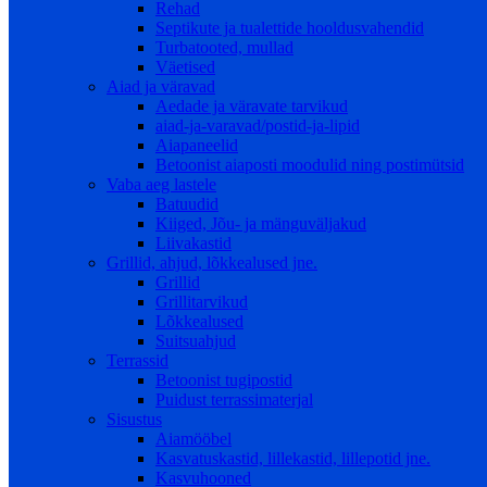
Rehad
Septikute ja tualettide hooldusvahendid
Turbatooted, mullad
Väetised
Aiad ja väravad
Aedade ja väravate tarvikud
aiad-ja-varavad/postid-ja-lipid
Aiapaneelid
Betoonist aiaposti moodulid ning postimütsid
Vaba aeg lastele
Batuudid
Kiiged, Jõu- ja mänguväljakud
Liivakastid
Grillid, ahjud, lõkkealused jne.
Grillid
Grillitarvikud
Lõkkealused
Suitsuahjud
Terrassid
Betoonist tugipostid
Puidust terrassimaterjal
Sisustus
Aiamööbel
Kasvatuskastid, lillekastid, lillepotid jne.
Kasvuhooned