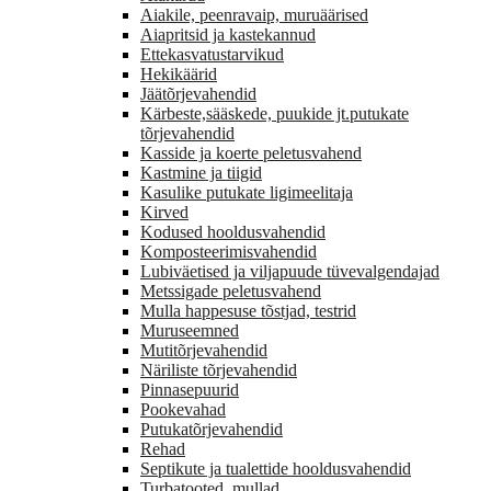
Aiakile, peenravaip, muruäärised
Aiapritsid ja kastekannud
Ettekasvatustarvikud
Hekikäärid
Jäätõrjevahendid
Kärbeste,sääskede, puukide jt.putukate
tõrjevahendid
Kasside ja koerte peletusvahend
Kastmine ja tiigid
Kasulike putukate ligimeelitaja
Kirved
Kodused hooldusvahendid
Komposteerimisvahendid
Lubiväetised ja viljapuude tüvevalgendajad
Metssigade peletusvahend
Mulla happesuse tõstjad, testrid
Muruseemned
Mutitõrjevahendid
Näriliste tõrjevahendid
Pinnasepuurid
Pookevahad
Putukatõrjevahendid
Rehad
Septikute ja tualettide hooldusvahendid
Turbatooted, mullad